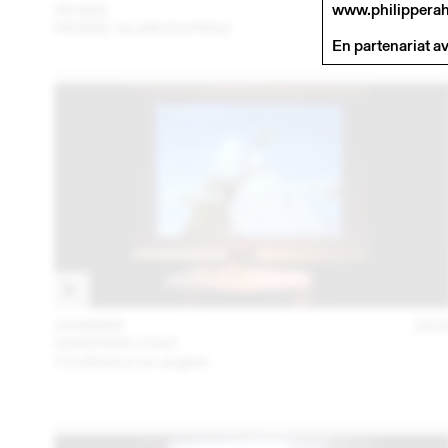
www.philippera
05 MAI
201
PIERRE-ALAIN DUPRAZ
En partenariat a
24 MARS
201
GÜNTHER VOGT
Conférence en anglais