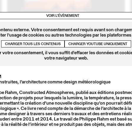
VOIR L’ÉVÈNEMENT
ontenu externe. Votre consentement est requis avant son chargeme
ter l'usage de cookies ou autres technologies par les plateformes 
8
27 FÉVR
2018
LOGEMENTS: EXPÉRIMENTATIONS ZURICHOISES
CHARGER TOUS LES CONTENUS
CHARGER YOUTUBE UNIQUEMENT
 votre consentement, il vous suffit d'effacer les données et cookie
votre navigateur web.
M
struites, l’architecture comme design météorologique
ippe Rahm, Constructed Atmospheres, publié aux éditions postme
ction de projets pour lesquels la lumière, la température, la press
ermettant la création d’une nouvelle discipline qu’on pourrait dé
logique ». Ce livre rend compte de la démarche de l’architecte à l
me designer à travers ses derniers travaux et des entretiens réal
deri entre 2011 et 2014. Le travail de Philippe Rahm est basé su
 à la réalité de l’intérieur et ne produit pas des objets, mais des 