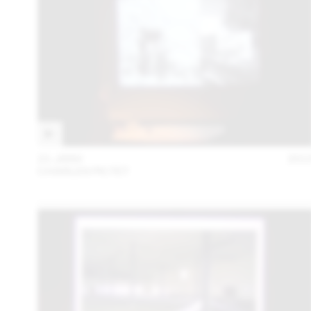
21 JANV
201
CHARLES PICTET