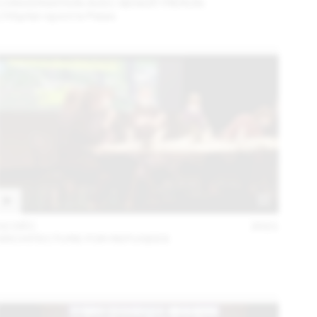
CONVERSATION AVEC BENOÎT PIÉRON
L’Hôpital rejoint le Palais
02 DÉC
2021
ARCHITECTURE FOR REFUGEES