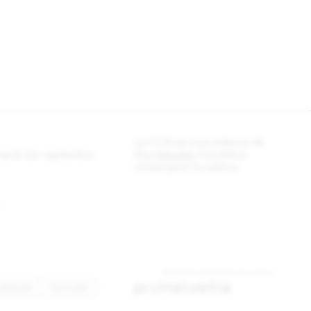
Le CCS est une antenne de
 mardi 1er septembre
Pro Helvetia
, Fondation
suisse pour la culture.
INKEDIN
YOUTUBE