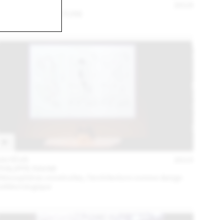
18 MAI
2016
LOCALARCHITECTURE
04 FÉVR
2015
PHILIPPE RAHM
Atmosphères construites, l’architecture comme design
météorologique