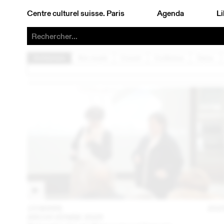
Centre culturel suisse. Paris
Agenda
Li
Architecture
Arts visuels
Concert
Conférence
Danse
15 MARS
202
ARCHI VENISE 2025