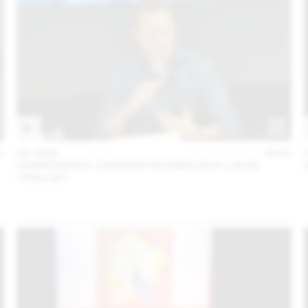
1
03 JUIN
2021
CONFÉRENCE CHASPER SCHMIDLIN & LUKAS
VOELLMY