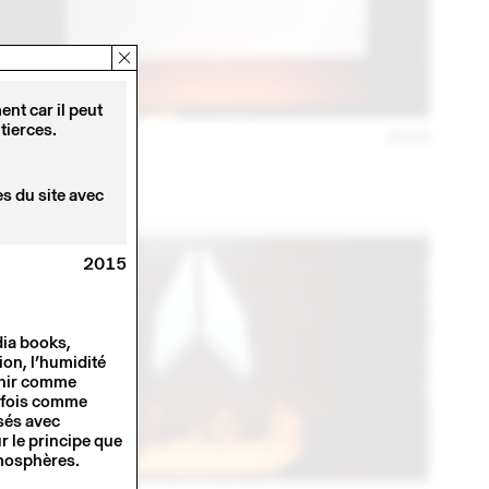
nt car il peut
tierces.
23 JANV
2018
MADE IN
Conférence
s du site avec
2015
dia books,
ion, l’humidité
finir comme
a fois comme
isés avec
r le principe que
atmosphères.