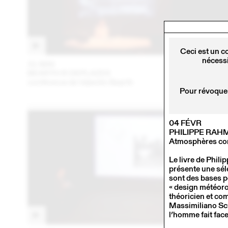
Ceci est un c
nécessi
31 MAI
201
BEARTH & DEPLAZES
conférence de Valentin Bearth
Pour révoquer
04 FÉVR
PHILIPPE RAH
Atmosphères con
Le livre de Phil
présente une séle
sont des bases p
« design météoro
théoricien et com
Massimiliano Scu
l’homme fait face