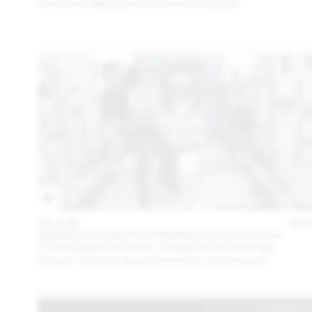
Rencontre des pavillons suisse et français
23 JUIN
202
ANDREAS VOGLER ET EMANUELE COCCIA EN
CONVERSATION AVEC CHARLOTTE POUPON
Penser l’intérieur quand l’extérieur n’existe pas?