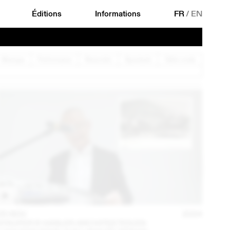
Éditions
Informations
FR
/
EN
Musique
Performance
Rencontre
Spectacle
Table ronde
05 NOV
2024
STAUFER & HASLER ARCHITEKTEN EN