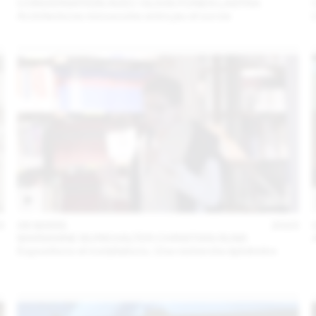
CONVERSATION AVEC OLIVIA FUNES LASTRA
Architectures minuscules entre jeu et survie
3
06 MARS
2023
MARIANNE BURKHALTER CHRISTIAN SUMI
Expositions et installations. Une recherche éphémère