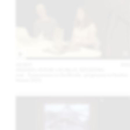
04 NOV
202
ARAGNO, AYOUB, LACAILLE, SZCZEPSKI
oræ – Experiences on the Border : projet pour le Pavillon
Suisse 2021