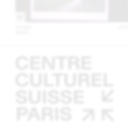
27 MAI
201
EM2N