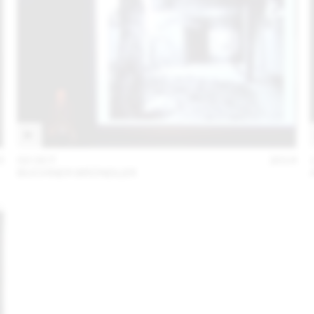
5
02 OCT
2014
BUCHNER BRÜNDLER