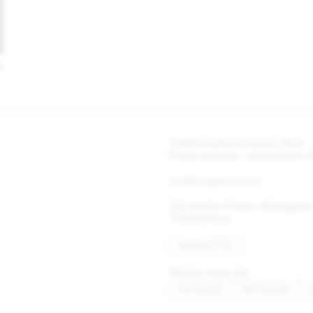
4
Centre culturel suisse. Paris
Pause estivale - réouverture
ccs@ccsparis.com
32 rue des Francs-Bourgeois
75003 Paris
NEWSLETTER
Suivez-nous via:
FACEBOOK
INSTAGRAM
L