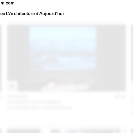
hm.com
7
24 JANV
2017
:MLZD
vec L’Architecture d’Aujourd’hui
6
08 MARS
2016
GEORGES DESCOMBES
Une imagination topographique