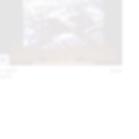
17 SEPT
2014
AGPS