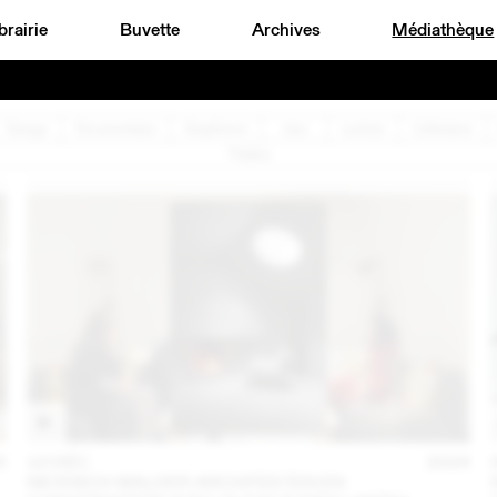
brairie
Buvette
Archives
Médiathèque
Design
Documentaire
Graphisme
Jazz
Lecture
Littérature
Théâtre
5
10 DÉC
2024
NICKISCH WALDER ARCHITEKTEN EN