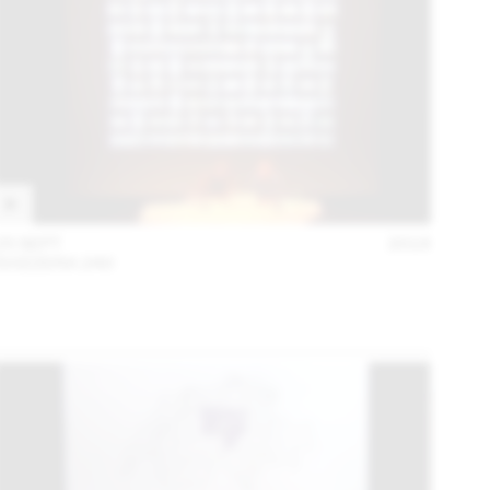
25 SEPT
2018
SVIZZERA 240