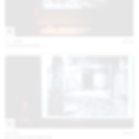
21 JANV
2015
CHARLES PICTET
02 OCT
2014
BUCHNER BRÜNDLER