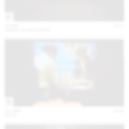
05 MAI
2017
PIERRE-ALAIN DUPRAZ
24 JANV
2017
:MLZD