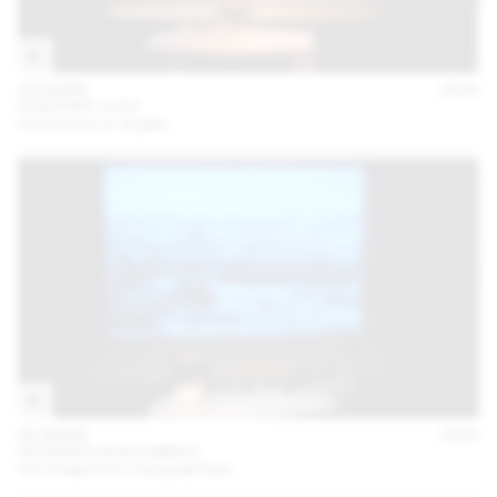
24 MARS
2016
GÜNTHER VOGT
Conférence en anglais
08 MARS
2016
GEORGES DESCOMBES
Une imagination topographique