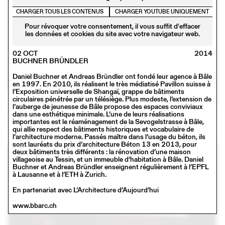
CHARGER TOUS LES CONTENUS
CHARGER YOUTUBE UNIQUEMENT
Pour révoquer votre consentement, il vous suffit d'effacer
les données et cookies du site avec votre navigateur web.
02 OCT
2014
BUCHNER BRÜNDLER
Daniel Buchner et Andreas Bründler ont fondé leur agence à Bâle
en 1997. En 2010, ils réalisent le très médiatisé Pavillon suisse à
l’Exposition universelle de Shangaï, grappe de bâtiments
circulaires pénétrée par un télésiège. Plus modeste, l’extension de
l’auberge de jeunesse de Bâle propose des espaces conviviaux
23 JANV
2018
dans une esthétique minimale. L’une de leurs réalisations
MADE IN
importantes est le réaménagement de la Sevogelstrasse à Bâle,
Conférence
qui allie respect des bâtiments historiques et vocabulaire de
l’architecture moderne. Passés maître dans l’usage du béton, ils
sont lauréats du prix d’architecture Béton 13 en 2013, pour
deux bâtiments très différents : la rénovation d’une maison
villageoise au Tessin, et un immeuble d’habitation à Bâle. Daniel
Buchner et Andreas Bründler enseignent régulièrement à l’EPFL
à Lausanne et à l’ETH à Zurich.
En partenariat avec L’Architecture d’Aujourd’hui
www.bbarc.ch