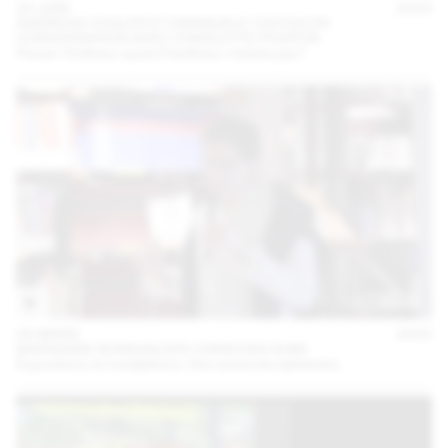
23 JUIN
2023
ANDREAS VOGLER ET EMANUELE COCCIA EN
CONVERSATION AVEC CHARLOTTE POUPON
Penser l’intérieur quand l’extérieur n’existe pas?
06 MARS
2023
MARIANNE BURKHALTER CHRISTIAN SUMI
Expositions et installations. Une recherche éphémère