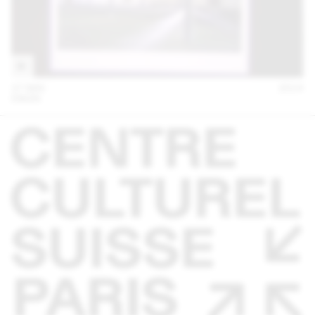
27 MAI
2014
EM2N