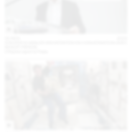
05 NOV
2024
STAUFER & HASLER ARCHITEKTEN EN CONVERSATION AVEC
BENOÎT PIÉRON
L’Hôpital rejoint le Palais