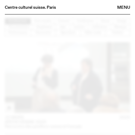
Centre culturel suisse. Paris
MENU
Agenda
Architecture
Arts visuels
Concert
Conférence
Danse
Design
Documentaire
Graphisme
Jazz
Lecture
Littérature
Musique
Librairie
Performance
Rencontre
Spectacle
Table ronde
Théâtre
Buvette
Archives
Médiathèque
Éditions
Informations
FR
/
EN
15 MARS
2025
ARCHI VENISE 2025
Rencontre des pavillons suisse et français