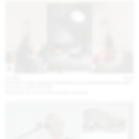
10 DÉC
2024
NICKISCH WALDER ARCHITEKTEN EN CONVERSATION AVEC
OLIVIA FUNES LASTRA
Architectures minuscules entre jeu et survie