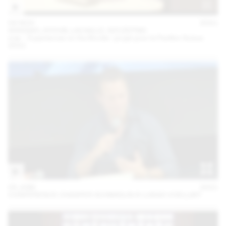
04 NOV
2021
ARAGNO, AYOUB, LACAILLE, SZCZEPSKI
oræ – Experiences on the Border : projet pour le Pavillon Suisse
2021
03 JUIN
2021
CONFÉRENCE CHASPER SCHMIDLIN & LUKAS VOELLMY