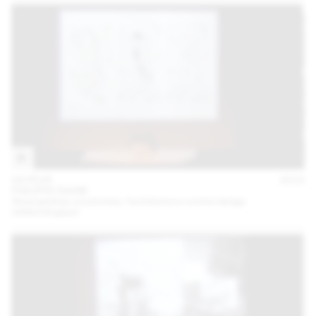
04 FÉVR
2015
PHILIPPE RAHM
Atmosphères construites, l’architecture comme design
météorologique