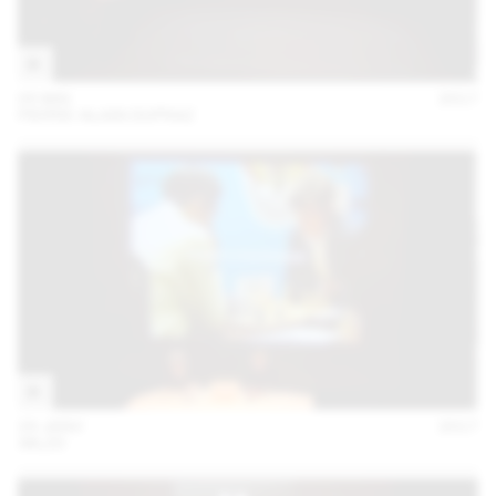
05 MAI
2017
PIERRE-ALAIN DUPRAZ
24 JANV
2017
:MLZD