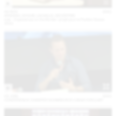
04 NOV
2021
ARAGNO, AYOUB, LACAILLE, SZCZEPSKI
oræ – Experiences on the Border : projet pour le Pavillon Suisse
2021
03 JUIN
2021
CONFÉRENCE CHASPER SCHMIDLIN & LUKAS VOELLMY