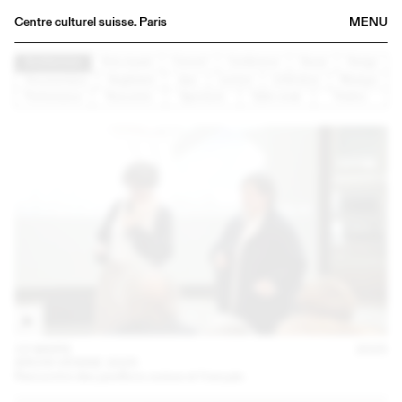
Centre culturel suisse. Paris
MENU
Agenda
Architecture
Arts visuels
Concert
Conférence
Danse
Design
Documentaire
Graphisme
Jazz
Lecture
Littérature
Musique
Librairie
Performance
Rencontre
Spectacle
Table ronde
Théâtre
Buvette
Archives
Médiathèque
Éditions
Informations
FR
/
EN
15 MARS
2025
ARCHI VENISE 2025
Rencontre des pavillons suisse et français