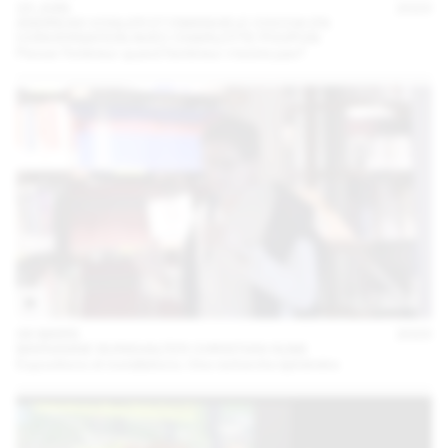
23 JUIN
2023
ANDREAS VOGLER ET EMANUELE COCCIA EN
CONVERSATION AVEC CHARLOTTE POUPON
Penser l’intérieur quand l’extérieur n’existe pas?
06 MARS
2023
MARIANNE BURKHALTER CHRISTIAN SUMI
Expositions et installations. Une recherche éphémère