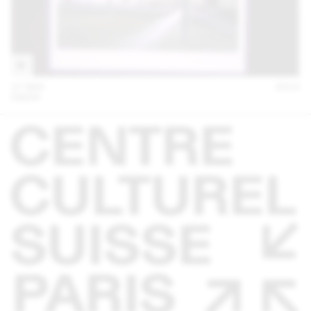
27 MAI
2014
EM2N