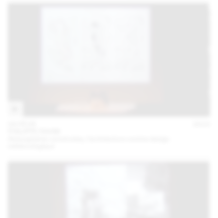
04 FÉVR
2015
PHILIPPE RAHM
Atmosphères construites, l’architecture comme design
météorologique