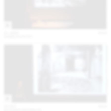
21 JANV
2015
CHARLES PICTET
02 OCT
2014
BUCHNER BRÜNDLER