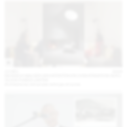
10 DÉC
2024
NICKISCH WALDER ARCHITEKTEN EN CONVERSATION AVEC
OLIVIA FUNES LASTRA
Architectures minuscules entre jeu et survie