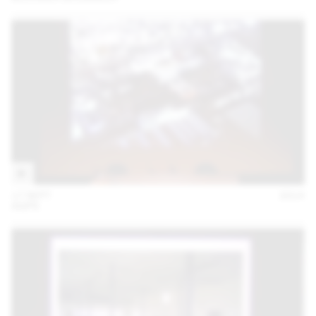
17 SEPT
2014
AGPS