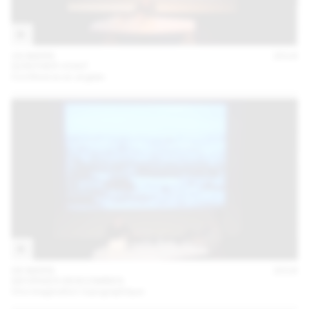
24 MARS
2016
GÜNTHER VOGT
Conférence en anglais
08 MARS
2016
GEORGES DESCOMBES
Une imagination topographique