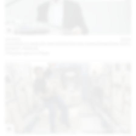
05 NOV
2024
STAUFER & HASLER ARCHITEKTEN EN CONVERSATION AVEC
BENOÎT PIÉRON
L’Hôpital rejoint le Palais