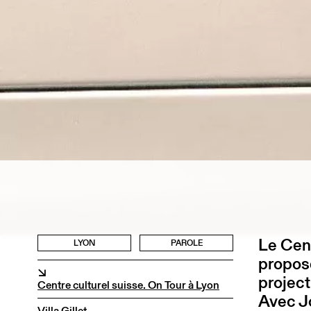
Le Cent
LYON
PAROLE
propose
↘
project
Centre culturel suisse. On Tour à Lyon
Avec J
Villa Gillet