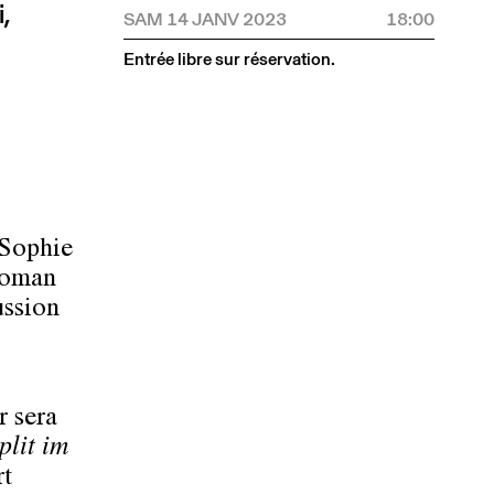
i,
SAM 14 JANV 2023
18:00
Entrée libre sur réservation.
-Sophie
 roman
ussion
r sera
plit im
rt