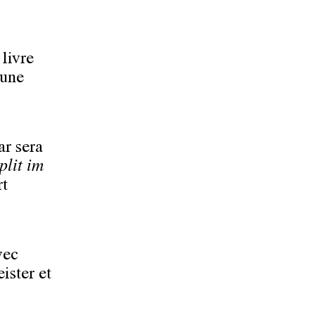
livre
’une
ar sera
plit im
rt
vec
ister et