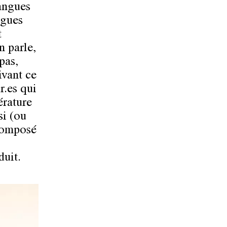
langues
ngues
t
n parle,
pas,
ivant ce
r.es qui
érature
si (ou
 composé
duit.