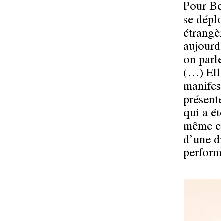
Pour Be
se dépl
étrangè
aujourd
on parl
(…) Ell
manifest
présent
qui a é
même ex
d’une d
perform