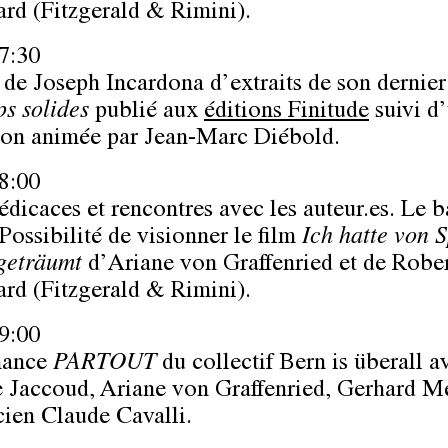
rd (Fitzgerald & Rimini).
7:30
 de Joseph Incardona d’extraits de son dernier 
ps solides
publié aux
éditions Finitude
suivi d
ion animée par Jean-Marc Diébold.
8:00
édicaces et rencontres avec les auteur.es. Le b
Possibilité de visionner le film
Ich hatte von S
 geträumt
d’Ariane von Graffenried et de Robe
rd (Fitzgerald & Rimini).
9:00
mance
PARTOUT
du collectif Bern is überall a
 Jaccoud, Ariane von Graffenried, Gerhard Me
cien Claude Cavalli.