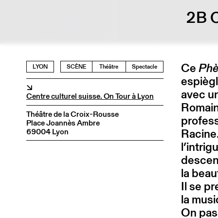
2B 
Ce
Phè
LYON
SCÈNE
Théâtre
Spectacle
espiègl
↘
avec un
Centre culturel suisse. On Tour à Lyon
Romain
Théâtre de la Croix-Rousse
profess
Place Joannès Ambre
Racine
69004 Lyon
l’intri
descen
la beau
Il se p
la musi
On pass