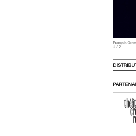
François Gre
1
/ 2
DISTRIBU
PARTENA