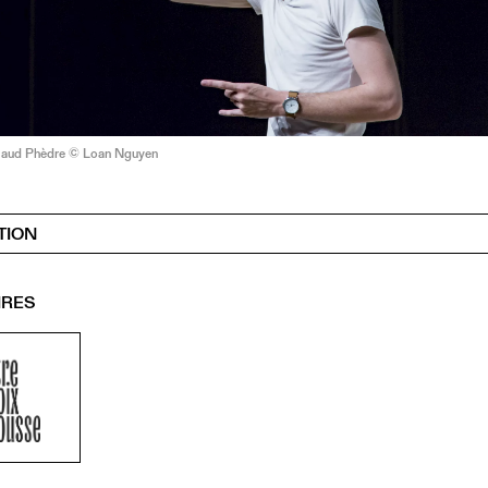
maud Phèdre © Loan Nguyen
TION
IRES