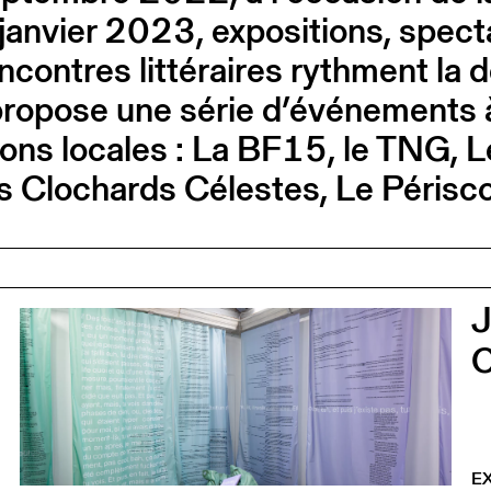
anvier 2023, expositions, specta
ncontres littéraires rythment la
opose une série d’événements à L
tions locales : La BF15, le TNG, 
Clochards Célestes, Le Périscope,
0
C
E