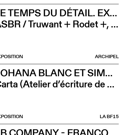
LE TEMPS DU DÉTAIL. EXTRAITS D’ARCHITECTURE SUISSE CONTEMPORAINE
ASBR / Truwant + Rodet +, Boltshauser Architekten AG, Buol & Zünd, COCI, Wilfried Dechau, Rahbaran Hürzeler Architects, Rapin Saiz Architectes (Vernissage)
XPOSITION
ARCHIPEL
JOHANA BLANC ET SIMONE HOLLIGER
Carta (Atelier d’écriture de Johana Blanc)
XPOSITION
LA BF15
2B COMPANY - FRANÇOIS GREMAUD