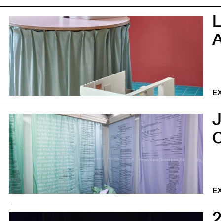
0
E
0
E
5