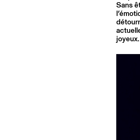
Sans êt
l’émoti
détour
actuell
joyeux.