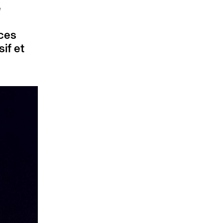
e
nces
if et