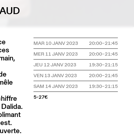
MAUD
ce
MAR 10 JANV 2023
20:00–21:45
ices
MER 11 JANV 2023
20:00–21:45
 main,
JEU 12 JANV 2023
19:30–21:15
 de
VEN 13 JANV 2023
20:00–21:45
mêle
SAM 14 JANV 2023
19:30–21:15
hiffre
5-27€
 Dalida.
blimant
est.
ouverte.