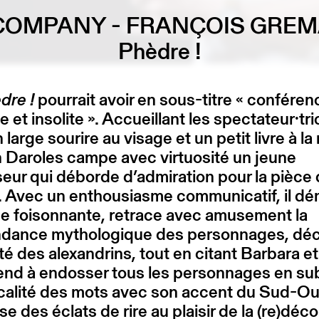
COMPANY - FRANÇOIS GRE
Phèdre !
dre !
pourrait avoir en sous-titre « conféren
e et insolite ». Accueillant les spectateur·tr
 large sourire au visage et un petit livre à la
 Daroles campe avec virtuosité un jeune
eur qui déborde d’admiration pour la pièce
. Avec un enthousiasme communicatif, il dé
gue foisonnante, retrace avec amusement la
dance mythologique des personnages, déc
té des alexandrins, tout en citant Barbara et
rend à endosser tous les personnages en su
calité des mots avec son accent du Sud-Ou
e des éclats de rire au plaisir de la (re)déc