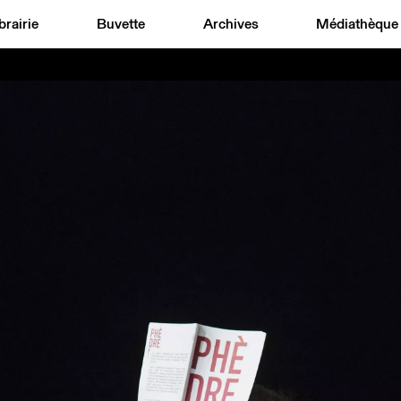
brairie
Buvette
Archives
Médiathèque