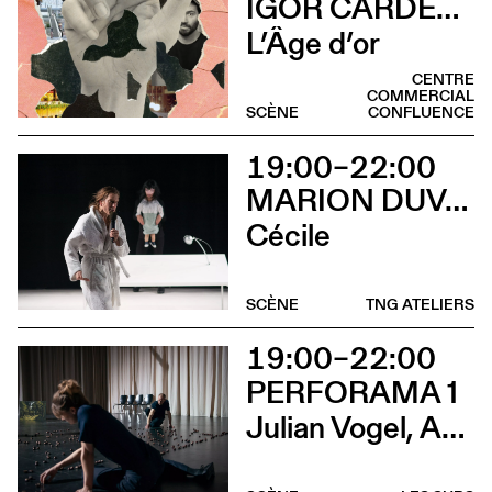
IGOR CARDELLINI & TOMAS GONZALEZ
L’Âge d’or
CENTRE
COMMERCIAL
SCÈNE
CONFLUENCE
19:00–22:00
MARION DUVAL - CHRIS CADILLAC
Cécile
SCÈNE
TNG ATELIERS
19:00–22:00
PERFORAMA 1
Julian Vogel, Aurélien Dougé, Igor Cardellini & Tomas Gonzalez