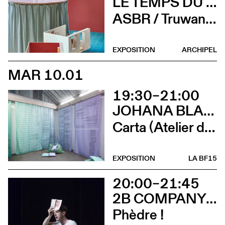
LE TEMPS DU DÉTAIL. EXTRAITS D’ARCHITECTURE SUISSE CONTEMPORAINE
ASBR / Truwant + Rodet +, Boltshauser Architekten AG, Buol & Zünd, COCI, Wilfried Dechau, Rahbaran Hürzeler Architects, Rapin Saiz Architectes (Vernissage)
EXPOSITION
ARCHIPEL
MAR 10.01
19:30–21:00
JOHANA BLANC ET SIMONE HOLLIGER
Carta (Atelier d’écriture de Johana Blanc)
EXPOSITION
LA BF15
20:00–21:45
2B COMPANY - FRANÇOIS GREMAUD
Phèdre !