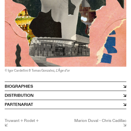
© Igor Cardellini & Tomas Gonzalez,
L’Âge d’or
BIOGRAPHIES
DISTRIBUTION
PARTENARIAT
Truwant + Rodet +
Marion Duval - Chris Cadillac