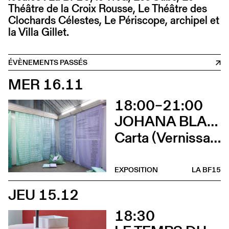
Théâtre de la Croix Rousse, Le Théâtre des
Clochards Célestes, Le Périscope, archipel et
la Villa Gillet.
ÉVÈNEMENTS PASSÉS
MER 16.11
18:00–21:00
JOHANA BLANC ET SIMONE HOLLIGER
Carta (Vernissage)
EXPOSITION
LA BF15
JEU 15.12
18:30