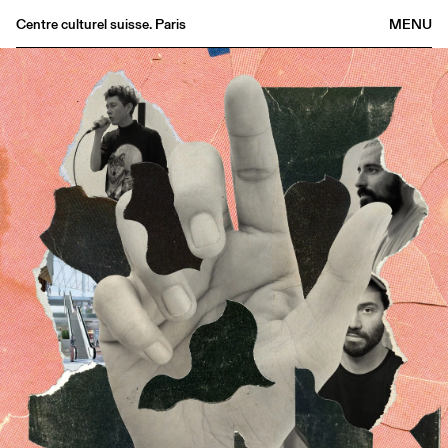
Centre culturel suisse. Paris
MENU
Agenda
Librairie
Buvette
Archives
Médiathèque
Éditions
Informations
FR
/
EN