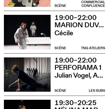
COMMERCIAL
SCÈNE
CONFLUENCE
19:00–22:00
MARION DUVAL - CHRIS CADILLAC
Cécile
SCÈNE
TNG ATELIERS
19:00–22:00
PERFORAMA 1
Julian Vogel, Aurélien Dougé, Igor Cardellini & Tomas Gonzalez
SCÈNE
LES SUBS
19:30–20:25