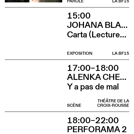
PAROLE
LA BF15
15:00
JOHANA BLANC ET SIMONE HOLLIGER
Carta (Lectures, micro-éditions, douceurs et lancement de Wages For / Wages Agains avec Ramaya Tegegne et Tiphanie Blanc)
EXPOSITION
LA BF15
17:00–18:00
ALENKA CHENUZ & AMÉLIE VIDON
Y a pas de mal
THÉÂTRE DE LA
SCÈNE
CROIX-ROUSSE
18:00–22:00
PERFORAMA 2