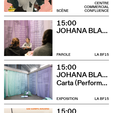
CENTRE
COMMERCIAL
SCÈNE
CONFLUENCE
15:00
JOHANA BLANC
PAROLE
LA BF15
15:00
JOHANA BLANC ET SIMONE HOLLIGER
Carta (Performance de Johana Blanc)
EXPOSITION
LA BF15
15:00