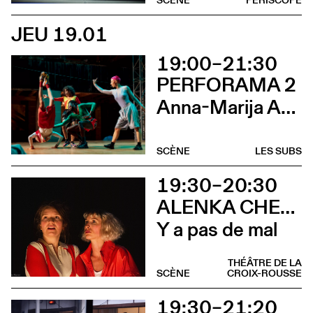
JEU 19.01
19:00–21:30
PERFORAMA 2
Anna-Marija Adomaityte & Gautier Teuscher, Marc Oosterhoff, Catol Teixeira, Ouinch Ouinch
SCÈNE
LES SUBS
19:30–20:30
ALENKA CHENUZ & AMÉLIE VIDON
Y a pas de mal
THÉÂTRE DE LA
SCÈNE
CROIX-ROUSSE
19:30–21:20