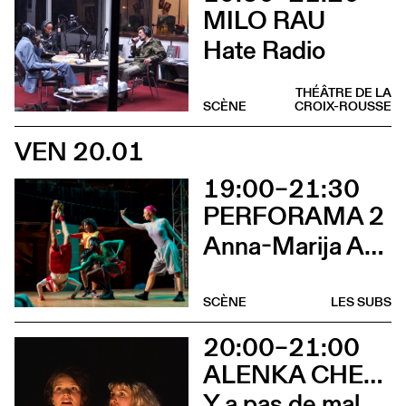
MILO RAU
Hate Radio
THÉÂTRE DE LA
SCÈNE
CROIX-ROUSSE
VEN 20.01
19:00–21:30
PERFORAMA 2
Anna-Marija Adomaityte & Gautier Teuscher, Marc Oosterhoff, Catol Teixeira, Ouinch Ouinch
SCÈNE
LES SUBS
20:00–21:00
ALENKA CHENUZ & AMÉLIE VIDON
Y a pas de mal