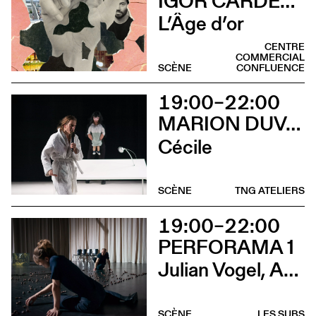
IGOR CARDELLINI & TOMAS GONZALEZ
L’Âge d’or
CENTRE
COMMERCIAL
SCÈNE
CONFLUENCE
19:00–22:00
MARION DUVAL - CHRIS CADILLAC
Cécile
SCÈNE
TNG ATELIERS
19:00–22:00
PERFORAMA 1
Julian Vogel, Aurélien Dougé, Igor Cardellini & Tomas Gonzalez
SCÈNE
LES SUBS