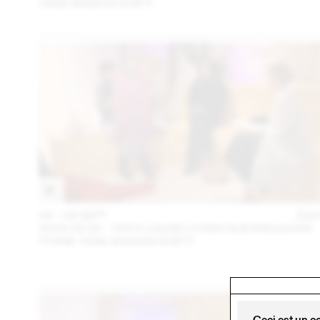
TANK MAISON SHIFT)
04 – 08 SEPT
202
2024.09.06 - TATI X LOUISE LYNGH BJERREGAARD
(THINK TANK MAISON SHIFT)
Ceci est un c