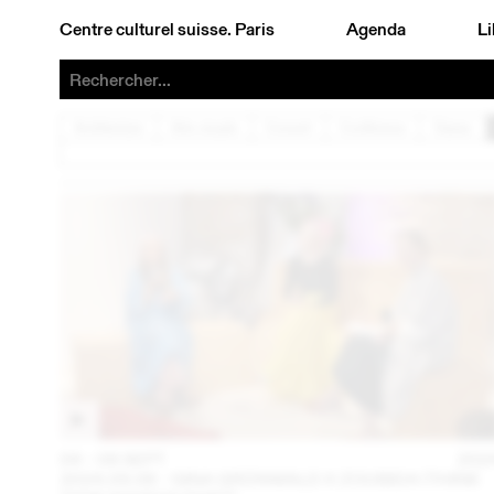
Centre culturel suisse. Paris
Agenda
Li
Architecture
Arts visuels
Concert
Conférence
Danse
04 – 08 SEPT
202
2024.09.06 - GINA GRÜNWALD X ZOUBIDA (THINK