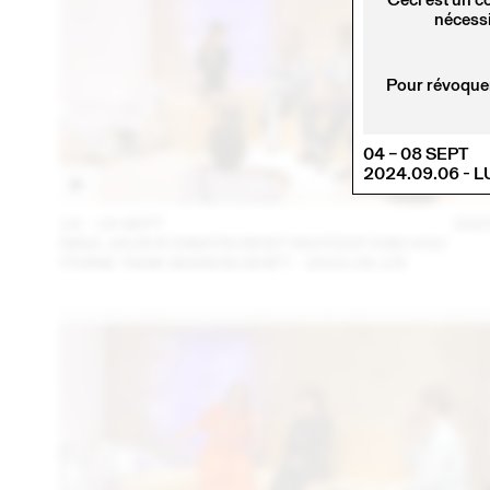
nécessi
Pour révoquer
04 – 08 SEPT
2024.09.06 - 
14 – 16 SEPT
202
NINA JAUN & DIMITRI REIST INVITENT KIM HOU
(THINK TANK MAISON SHIFT - 2023.09.15)