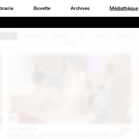
brairie
Buvette
Archives
Médiathèque
Design
Documentaire
Graphisme
Jazz
Lecture
Littérature
Théâtre
4
04 – 08 SEPT
2024
2024.09.06 - REMO X AZUR WORLD (THINK TANK