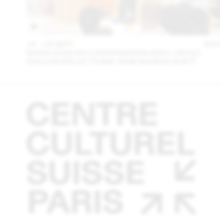
14 – 16 SEPT
202
MARA DANZ EN CONVERSATION AVEC CÉCILE
FEILCHENFELDT (THINK TANK MAISON SHIFT)