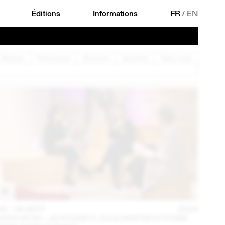
Éditions
Informations
FR
/
EN
Musique
Performance
Rencontre
Spectacle
Table ronde
04 – 08 SEPT
2024
2024.09.06 - JG STUDIO X JULIA BARTSCH (THINK