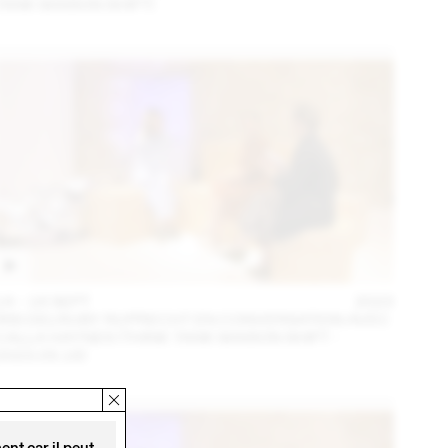
TANK MAISON SHIFT)
14 – 16 SEPT
2023
IRIS DELRUBY RUPRECHT EN CONVERSATION AVEC
CALLA HAYNES (THINK TANK MAISON SHIFT -
2023.09.16)
nt car il peut