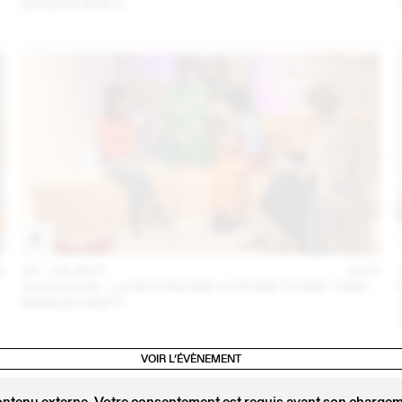
MAISON SHIFT)
4
04 – 08 SEPT
2024
2024.09.06 - LUNDI PISCINE X PATINE (THINK TANK
MAISON SHIFT)
VOIR L’ÉVÈNEMENT
ontenu externe. Votre consentement est requis avant son chargeme