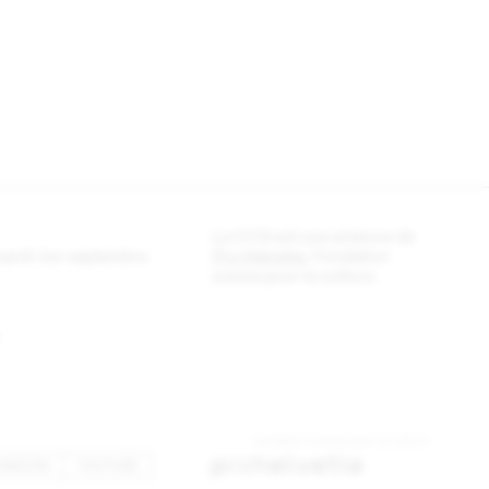
Le CCS est une antenne de
 mardi 1er septembre
Pro Helvetia
, Fondation
suisse pour la culture.
INKEDIN
YOUTUBE