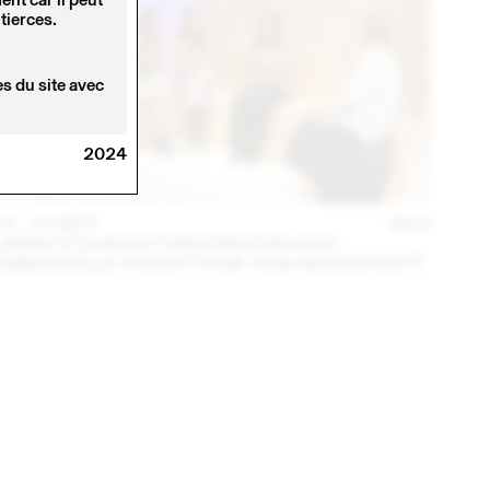
tierces.
s du site avec
2024
14 – 16 SEPT
2023
LARMA STUDIO EN CONVERSATION AVEC
EMMANUELLE KHANH (THINK TANK MAISON SHIFT)