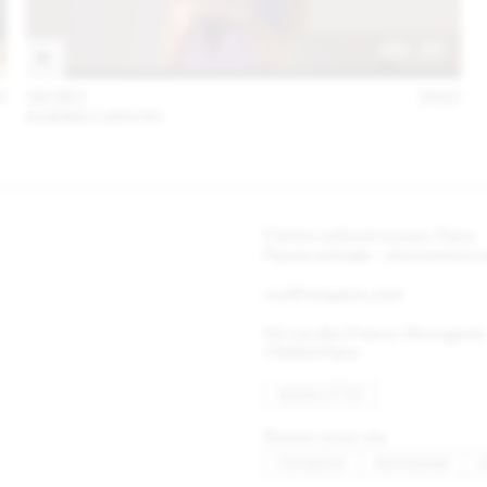
3
06 DÉC
2022
KUENG CAPUTO
Centre culturel suisse. Paris
Pause estivale - réouverture
ccs@ccsparis.com
32 rue des Francs-Bourgeois
75003 Paris
NEWSLETTER
Suivez-nous via:
FACEBOOK
INSTAGRAM
L