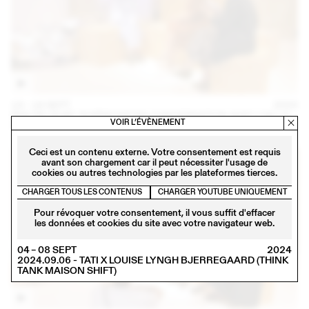
14 – 16 SEPT
2023
IRIS DELRUBY RUPRECHT EN CONVERSATION AVEC CALLA
VOIR L’ÉVÈNEMENT
HAYNES (THINK TANK MAISON SHIFT - 2023.09.16)
Ceci est un contenu externe. Votre consentement est requis
avant son chargement car il peut nécessiter l'usage de
cookies ou autres technologies par les plateformes tierces.
CHARGER TOUS LES CONTENUS
CHARGER YOUTUBE UNIQUEMENT
Pour révoquer votre consentement, il vous suffit d'effacer
les données et cookies du site avec votre navigateur web.
04 – 08 SEPT
2024
2024.09.06 - TATI X LOUISE LYNGH BJERREGAARD (THINK
TANK MAISON SHIFT)