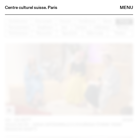
Centre culturel suisse. Paris
MENU
Agenda
Architecture
Arts visuels
Concert
Conférence
Danse
Design
Documentaire
Graphisme
Jazz
Lecture
Littérature
Musique
Librairie
Performance
Rencontre
Spectacle
Table ronde
Théâtre
Buvette
Archives
Médiathèque
Éditions
Informations
FR
/
EN
04 – 08 SEPT
2024
2024.09.06 - GINA GRÜNWALD X ZOUBIDA (THINK TANK
MAISON SHIFT)