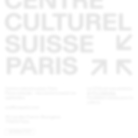
Centre culturel suisse. Paris
Le CCS est une antenne
Pause estivale - réouverture mardi 1er
de
Pro Helvetia
,
septembre
Fondation suisse pour la
culture.
ccs@ccsparis.com
32 rue des Francs-Bourgeois
75003 Paris
NEWSLETTER