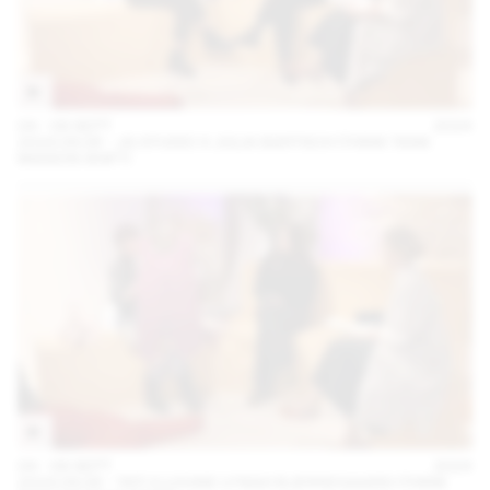
04 – 08 SEPT
2024
2024.09.06 - JG STUDIO X JULIA BARTSCH (THINK TANK
MAISON SHIFT)
04 – 08 SEPT
2024
2024.09.06 - TATI X LOUISE LYNGH BJERREGAARD (THINK