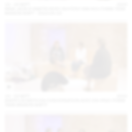
14 – 16 SEPT
2023
NINA JAUN & DIMITRI REIST INVITENT KIM HOU (THINK TANK
MAISON SHIFT - 2023.09.15)
14 – 16 SEPT
2023
SHERYLIN BIRTH EN CONVERSATION AVEC EN VRAC (THINK
TANK MAISON SHIFT)