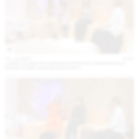
14 – 16 SEPT
2023
LARMA STUDIO EN CONVERSATION AVEC EMMANUELLE
KHANH (THINK TANK MAISON SHIFT)