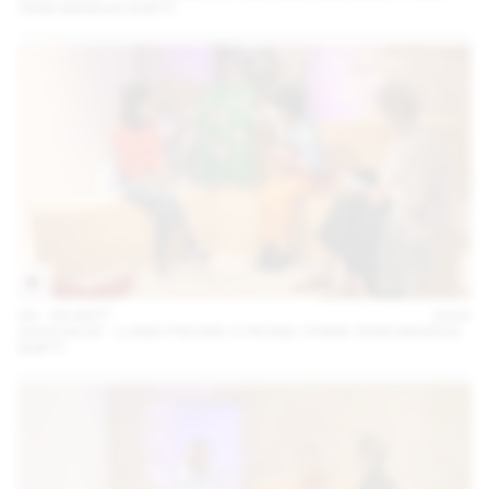
TANK MAISON SHIFT)
04 – 08 SEPT
2024
2024.09.06 - LUNDI PISCINE X PATINE (THINK TANK MAISON
SHIFT)