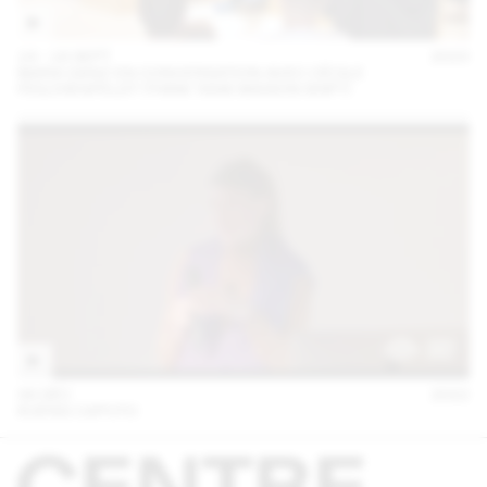
14 – 16 SEPT
2023
MARA DANZ EN CONVERSATION AVEC CÉCILE
FEILCHENFELDT (THINK TANK MAISON SHIFT)
06 DÉC
2022
KUENG CAPUTO