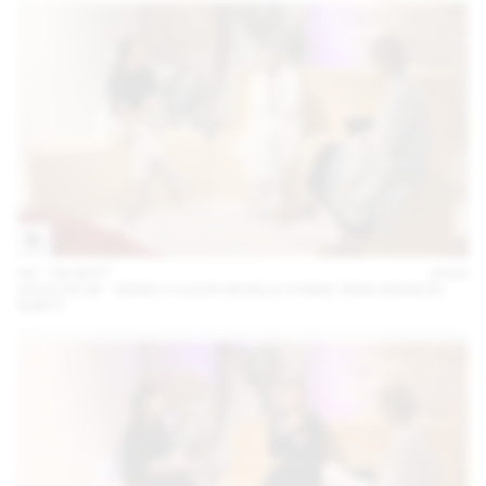
04 – 08 SEPT
2024
2024.09.06 - REMO X AZUR WORLD (THINK TANK MAISON
SHIFT)