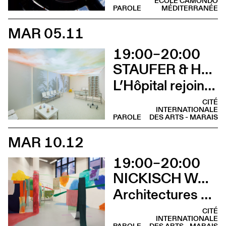
ÉCOLE CAMONDO
PAROLE
MÉDITERRANÉE
MAR 05.11
19:00–20:00
STAUFER & HASLER ARCHITEKTEN EN CONVERSATION AVEC BENOÎT PIÉRON
L’Hôpital rejoint le Palais (COMPLET)
CITÉ
INTERNATIONALE
PAROLE
DES ARTS - MARAIS
MAR 10.12
19:00–20:00
NICKISCH WALDER ARCHITEKTEN EN CONVERSATION AVEC OLIVIA FUNES LASTRA
Architectures minuscules entre jeu et survie
CITÉ
INTERNATIONALE