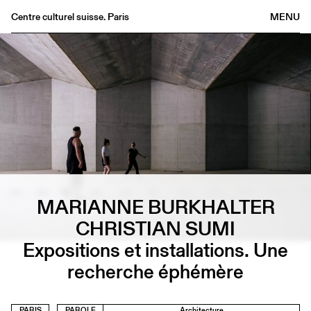
Centre culturel suisse. Paris
MENU
Agenda
Librairie
Buvette
Archives
Médiathèque
Éditions
Informations
MARIANNE BURKHALTER
FR
/
EN
CHRISTIAN SUMI
Expositions et installations. Une
recherche éphémère
PARIS
PAROLE
Architecture