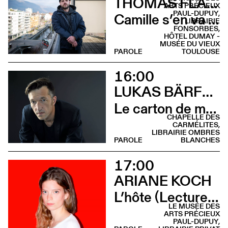
THOMAS FLAHAUT
ARTS PRÉCIEUX
PAUL-DUPUY,
Camille s’en va (Recontre croissants - Hôtel Dumay)
LIBRAIRIE
FONSORBES,
HÔTEL DUMAY -
MUSÉE DU VIEUX
PAROLE
TOULOUSE
16:00
LUKAS BÄRFUSS
Le carton de mon père (Rencontre - Librairie Ombres Blanches)
CHAPELLE DES
CARMÉLITES,
LIBRAIRIE OMBRES
PAROLE
BLANCHES
17:00
ARIANE KOCH
L’hôte (Lecture - Musée des Arts Précieux)
LE MUSÉE DES
ARTS PRÉCIEUX
PAUL-DUPUY,