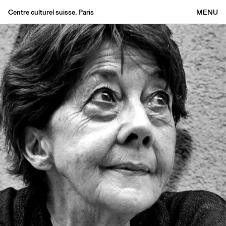
Centre culturel suisse. Paris
MENU
Agenda
Librairie
Buvette
Archives
Médiathèque
Éditions
Informations
FR
/
EN