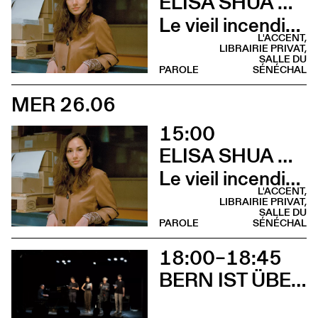
ELISA SHUA DUSAPIN
Le vieil incendie (Rencontre - Librairie Privat)
L'ACCENT,
LIBRAIRIE PRIVAT,
SALLE DU
PAROLE
SÉNÉCHAL
MER 26.06
15:00
ELISA SHUA DUSAPIN
Le vieil incendie (Lecture musicale - Salle du Sénéchal)
L'ACCENT,
LIBRAIRIE PRIVAT,
SALLE DU
PAROLE
SÉNÉCHAL
18:00–18:45
BERN IST ÜBERALL