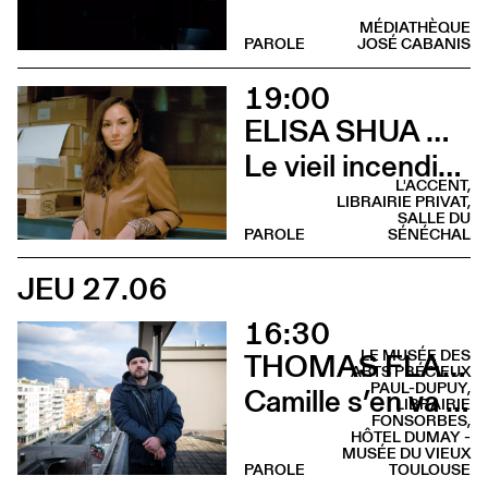
MÉDIATHÈQUE
PAROLE
JOSÉ CABANIS
19:00
ELISA SHUA DUSAPIN
Le vieil incendie (Rencontre - L’Accent de Montrabé)
L'ACCENT,
LIBRAIRIE PRIVAT,
SALLE DU
PAROLE
SÉNÉCHAL
JEU 27.06
16:30
LE MUSÉE DES
THOMAS FLAHAUT
ARTS PRÉCIEUX
PAUL-DUPUY,
Camille s’en va (Lecture musicale - Musée des Arts Précieux)
LIBRAIRIE
FONSORBES,
HÔTEL DUMAY -
MUSÉE DU VIEUX
PAROLE
TOULOUSE