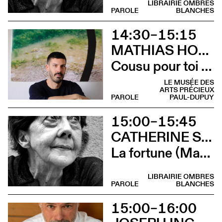
LIBRAIRIE OMBRES
PAROLE
BLANCHES
14:30–15:15
MATHIAS HOWALD
Cousu pour toi (Rencontre avec Mathias Chaillot, Tom Crewe et Mathias Howald)
LE MUSÉE DES
ARTS PRÉCIEUX
PAROLE
PAUL-DUPUY
15:00–15:45
CATHERINE SAFONOFF
La fortune (Marie Bunel lit La fortune de Catherine Safonoff)
LIBRAIRIE OMBRES
PAROLE
BLANCHES
15:00–16:00