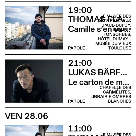
19:00
LE MUSÉE DES
THOMAS FLAHAUT
ARTS PRÉCIEUX
PAUL-DUPUY,
Camille s’en va (Rencontre - Librairie Fonsorbes)
LIBRAIRIE
FONSORBES,
HÔTEL DUMAY -
MUSÉE DU VIEUX
PAROLE
TOULOUSE
21:00
LUKAS BÄRFUSS
Le carton de mon père (Lecture - Chapelle des Carmélites)
CHAPELLE DES
CARMÉLITES,
LIBRAIRIE OMBRES
PAROLE
BLANCHES
VEN 28.06
11:00
LE MUSÉE DES