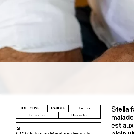
Stella 
TOULOUSE
PAROLE
Lecture
malades
Littérature
Rencontre
est aux
↘
plein v
CCS On tour au Marathon des mots