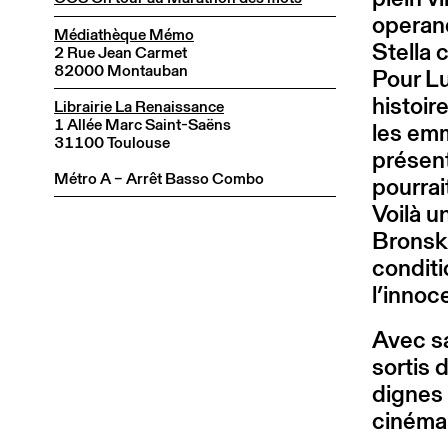
operand
Médiathèque Mémo
Stella
2 Rue Jean Carmet
82000 Montauban
Pour Lu
histoire
Librairie La Renaissance
1 Allée Marc Saint-Saëns
les emm
31100 Toulouse
présent
Métro A – Arrêt Basso Combo
pourrai
Voilà u
Bronski
conditi
l’innoc
Avec sa
sortis 
dignes 
cinéma