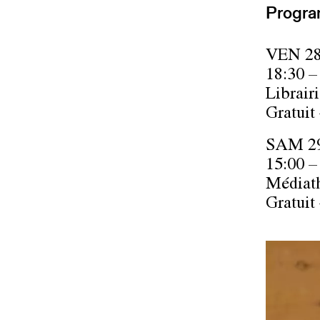
Progra
VEN 28
18:30 –
Librair
Gratuit
SAM 29
15:00 –
Médiat
Gratuit