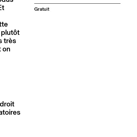
Et
Gratuit
tte
 plutôt
 très
t on
droit
atoires