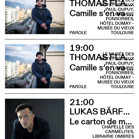
THOMAS FLAHAUT
ARTS PRÉCIEUX
PAUL-DUPUY,
Camille s’en va (Lecture musicale - Musée des Arts Précieux)
LIBRAIRIE
FONSORBES,
HÔTEL DUMAY -
MUSÉE DU VIEUX
PAROLE
TOULOUSE
19:00
LE MUSÉE DES
THOMAS FLAHAUT
ARTS PRÉCIEUX
PAUL-DUPUY,
Camille s’en va (Rencontre - Librairie Fonsorbes)
LIBRAIRIE
FONSORBES,
HÔTEL DUMAY -
MUSÉE DU VIEUX
PAROLE
TOULOUSE
21:00
LUKAS BÄRFUSS
Le carton de mon père (Lecture - Chapelle des Carmélites)
CHAPELLE DES
CARMÉLITES,
LIBRAIRIE OMBRES