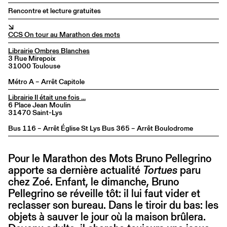
Rencontre et lecture gratuites
↘
CCS On tour au Marathon des mots
Librairie Ombres Blanches
3 Rue Mirepoix
31000 Toulouse
Métro A – Arrêt Capitole
Librairie Il était une fois ...
6 Place Jean Moulin
31470 Saint-Lys
Bus 116 – Arrêt Église St Lys Bus 365 – Arrêt Boulodrome
Pour le Marathon des Mots Bruno Pellegrino
apporte sa dernière actualité
Tortues
paru
chez Zoé. Enfant, le dimanche, Bruno
Pellegrino se réveille tôt: il lui faut vider et
reclasser son bureau. Dans le tiroir du bas: les
objets à sauver le jour où la maison brûlera.