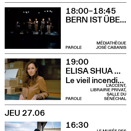
18:00–18:45
BERN IST ÜBERALL
MÉDIATHÈQUE
PAROLE
JOSÉ CABANIS
19:00
ELISA SHUA DUSAPIN
Le vieil incendie (Rencontre - L’Accent de Montrabé)
L'ACCENT,
LIBRAIRIE PRIVAT,
SALLE DU
PAROLE
SÉNÉCHAL
JEU 27.06
16:30
LE MUSÉE DES