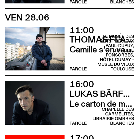
PAROLE
BLANCHES
VEN 28.06
11:00
LE MUSÉE DES
THOMAS FLAHAUT
ARTS PRÉCIEUX
PAUL-DUPUY,
Camille s’en va (Recontre croissants - Hôtel Dumay)
LIBRAIRIE
FONSORBES,
HÔTEL DUMAY -
MUSÉE DU VIEUX
PAROLE
TOULOUSE
16:00
LUKAS BÄRFUSS
Le carton de mon père (Rencontre - Librairie Ombres Blanches)
CHAPELLE DES
CARMÉLITES,
LIBRAIRIE OMBRES
PAROLE
BLANCHES
17:00