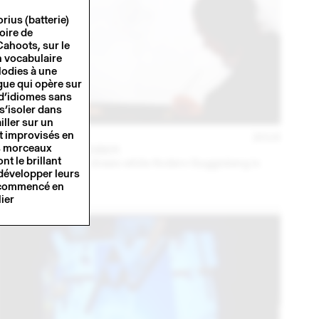
rius (batterie)
oire de
Cahoots, sur le
n vocabulaire
lodies à une
gue qui opère sur
d’idiomes sans
s’isoler dans
iller sur un
 improvisés en
01 AVR
2016
rs morceaux
KAROLINE SCHREIBER
nt le brillant
Karoline Schreiber draws while Anders Guggisberg is
 développer leurs
playing music (3h)
a commencé en
ier