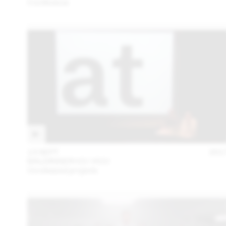
Conférence
13 SEPT
201
BALDINGER•VU-HUU
Unreleased projects