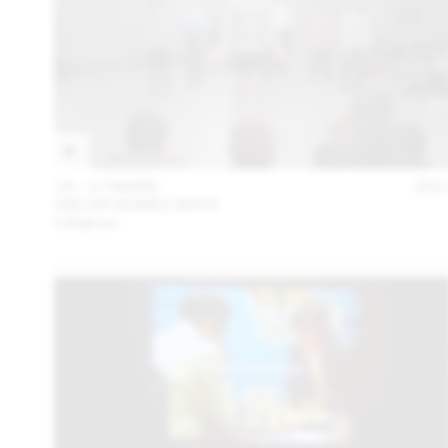
14 – 17 MARS
201
OSCAR GOMEZ MATA
L’Alakran