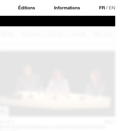
Éditions
Informations
FR
/
EN
Musique
Performance
Rencontre
Spectacle
Table ronde
05 OCT
2017
MAYLIS DE KERANGAL ET MATTHIAS ZSCHOKKE