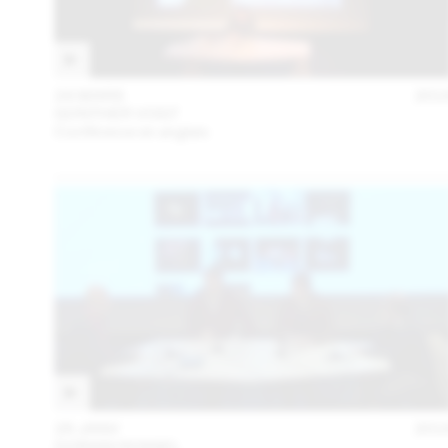
24 MARS
201
GÜNTHER VOGT
Conférence en anglais
28 JANV
201
DORIAN ROSSEL