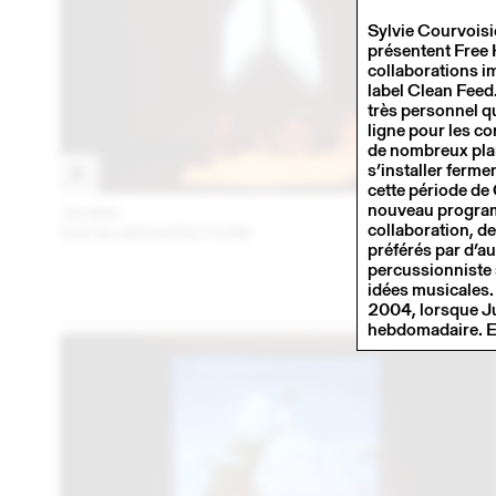
Sylvie Courvoisie
présentent Free 
collaborations i
label Clean Feed
très personnel q
ligne pour les c
de nombreux plan
s’installer ferm
cette période de 
nouveau program
18 MAI
201
collaboration, d
LOCALARCHITECTURE
préférés par d’au
percussionniste s
idées musicales.
2004, lorsque Ju
hebdomadaire. Ell