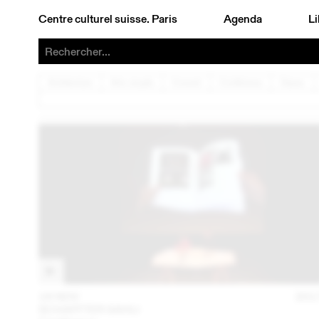
Centre culturel suisse. Paris
Agenda
Li
Architecture
Arts visuels
Concert
Conférence
Danse
16 NOV
201
SCHAFFTER SAHLI