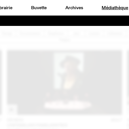
brairie
Buvette
Archives
Médiathèque
Design
Documentaire
Graphisme
Jazz
Lecture
Littérature
Théâtre
7
09 NOV
2017
UNFAMILIAR FAMILIARITIES