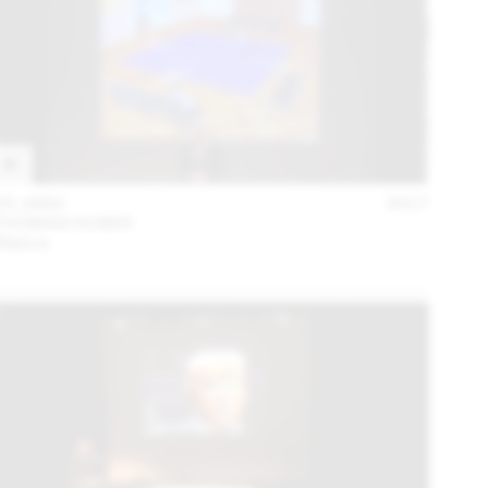
25 JANV
2017
THOMAS HUBER
Séance