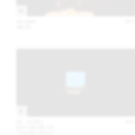
24 JANV
201
:MLZD
02 – 03 DÉC
201
BOT LIKE ME 2/4
“Data Manifestos”