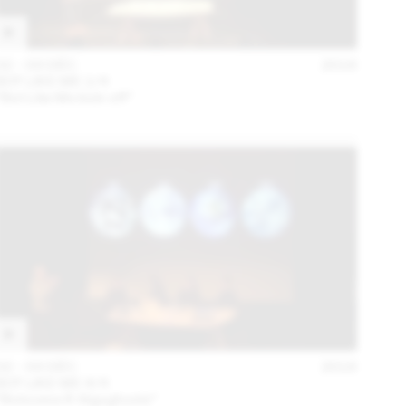
02 – 03 DÉC
2016
BOT LIKE ME 1/4
“Bot Like Me kick-off”
02 – 03 DÉC
2016
BOT LIKE ME 4/4
“Botocene & Algoghosts”