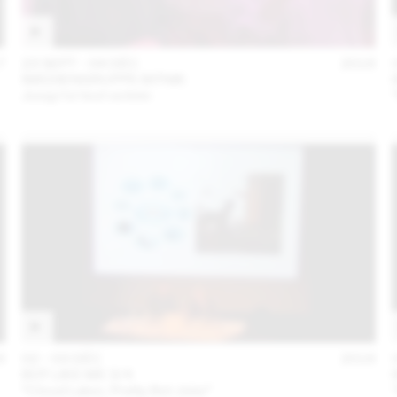
7
23 SEPT – 04 DÉC
2016
!MEDIENGRUPPE BITNIK
Jusqu’ici tout va bien
6
02 – 03 DÉC
2016
BOT LIKE ME 3/4
“Cloud Labor, Pretty Bot Jobs”