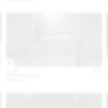
5
11 DÉC
2015
JOHN ARMLEDER
Performance