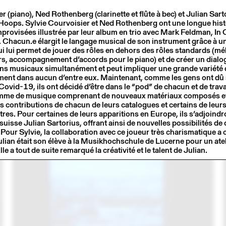
r (piano), Ned Rothenberg (clarinette et flûte à bec) et Julian Sarto
Hoops. Sylvie Courvoisier et Ned Rothenberg ont une longue hist
mprovisées illustrée par leur album en trio avec Mark Feldman, In 
. Chacun.e élargit le langage musical de son instrument grâce à u
ui lui permet de jouer des rôles en dehors des rôles standards (mé
ors, accompagnement d’accords pour le piano) et de créer un dialo
s musicaux simultanément et peut impliquer une grande variété 
ement dans aucun d’entre eux. Maintenant, comme les gens ont dû 
Covid-19, ils ont décidé d’être dans le “pod” de chacun et de trava
me de musique comprenant de nouveaux matériaux composés et
6
17 MAI
2016
es contributions de chacun de leurs catalogues et certains de leu
MARIE LUSA
tres. Pour certaines de leurs apparitions en Europe, ils s’adjoindro
uisse Julian Sartorius, offrant ainsi de nouvelles possibilités de
 Pour Sylvie, la collaboration avec ce joueur très charismatique 
lian était son élève à la Musikhochschule de Lucerne pour un atel
e a tout de suite remarqué la créativité et le talent de Julian.