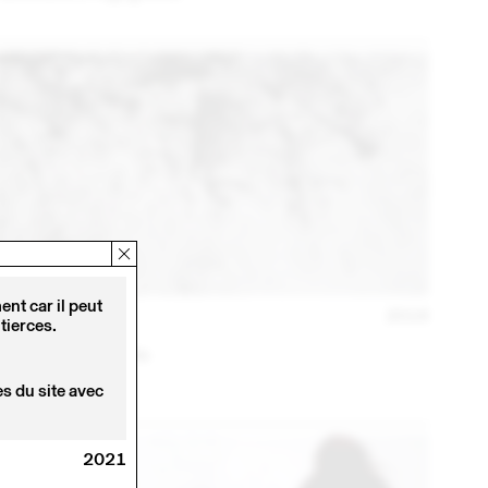
nt car il peut
22 AVR – 10 JUIL
2016
tierces.
MARCO POLONI
Codename : Osvaldo
s du site avec
2021