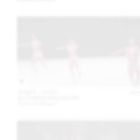
18 SEPT – 13 DÉC
201
ALEXANDRA BACHZETSIS
“From A to B via C”