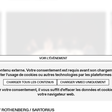
VOIR L’ÉVÈNEMENT
ontenu externe. Votre consentement est requis avant son chargeme
6
04 – 05 OCT
2016
ter l'usage de cookies ou autres technologies par les plateformes 
« JEUX SÉRIEUX », L’ESSAI TRANSFORMÉ…
Cinéma et art contemporain en question !
CHARGER TOUS LES CONTENUS
CHARGER VIMEO UNIQUEMENT
 votre consentement, il vous suffit d'effacer les données et cookie
votre navigateur web.
/ ROTHENBERG / SARTORIUS