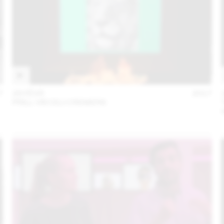
7
28 FÉVR
2017
PRILL VIECELI CREMERS