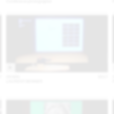
Conférence photographie
7
09 MAI
2017
LAURENT BENNER