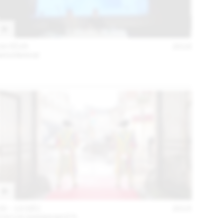
04 FÉVR
2016
MAXIMAGE
09 – 13 DÉC
2015
FOCUS GIANNI MOTTI