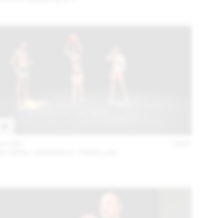
10 DÉC
2015
SCHICK / GREMAUD / PAVILLON