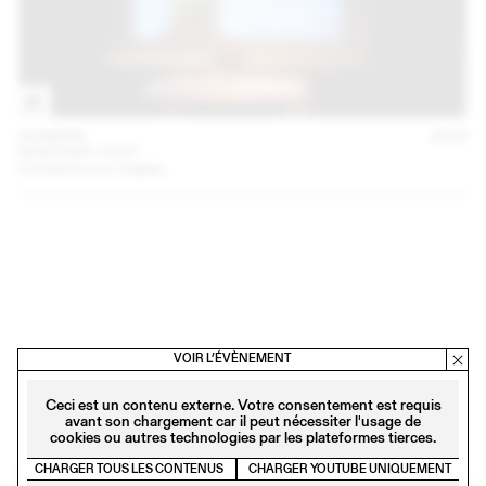
24 MARS
2016
GÜNTHER VOGT
Conférence en anglais
VOIR L’ÉVÈNEMENT
Ceci est un contenu externe. Votre consentement est requis
avant son chargement car il peut nécessiter l'usage de
cookies ou autres technologies par les plateformes tierces.
CHARGER TOUS LES CONTENUS
CHARGER YOUTUBE UNIQUEMENT
08 MARS
2016