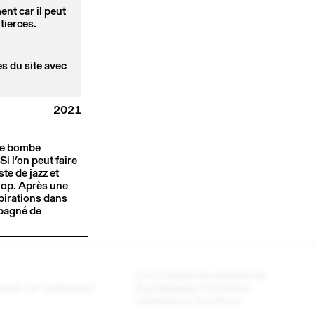
nt car il peut
tierces.
s du site avec
2021
Une bombe
Si l’on peut faire
te de jazz et
-hop. Après une
spirations dans
mpagné de
Le CCS est une antenne de
 mardi 1er septembre
Pro Helvetia
, Fondation
suisse pour la culture.