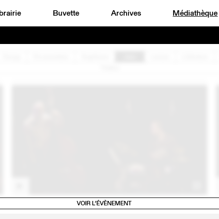
brairie
Buvette
Archives
Médiathèque
Design
Documentaire
Graphisme
Jazz
Lecture
Littérature
Théâtre
1
05 NOV
2021
VOIR L’ÉVÈNEMENT
SYLVIE COURVOISIER TRIO