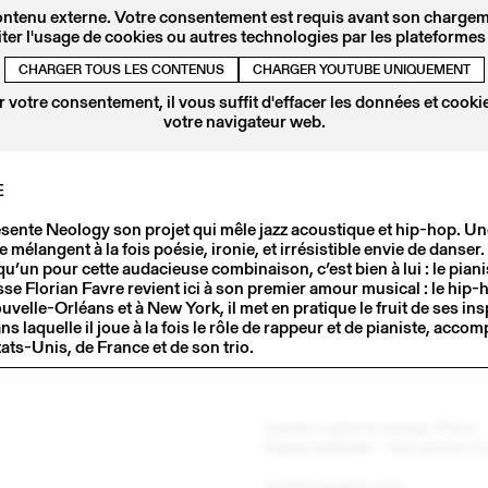
ontenu externe. Votre consentement est requis avant son chargeme
ter l'usage de cookies ou autres technologies par les plateformes 
CHARGER TOUS LES CONTENUS
CHARGER YOUTUBE UNIQUEMENT
 votre consentement, il vous suffit d'effacer les données et cookie
votre navigateur web.
E
ésente Neology son projet qui mêle jazz acoustique et hip-hop. 
mélangent à la fois poésie, ironie, et irrésistible envie de danser. 
u’un pour cette audacieuse combinaison, c’est bien à lui : le pianis
se Florian Favre revient ici à son premier amour musical : le hip
uvelle-Orléans et à New York, il met en pratique le fruit de ses in
1
23 AVR
2021
s laquelle il joue à la fois le rôle de rappeur et de pianiste, acco
COURVOISIER / ROTHENBERG / SARTORIUS
ats-Unis, de France et de son trio.
Centre culturel suisse. Paris
Pause estivale - réouverture
ccs@ccsparis.com