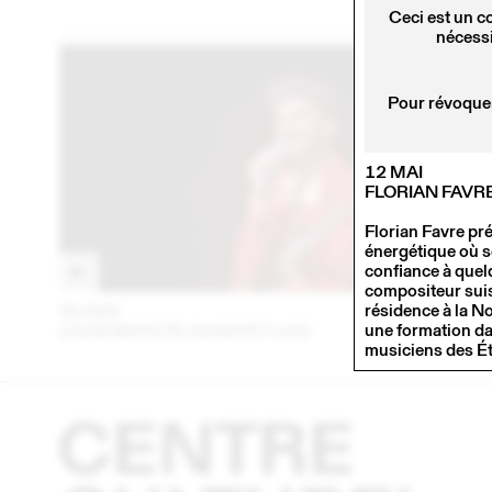
Ceci est un c
nécessi
Pour révoquer
12 MAI
FLORIAN FAVR
Florian Favre pr
énergétique où se 
confiance à quelq
compositeur suis
résidence à la No
30 AVR
202
une formation dan
LOUIS MATUTE QUARTET LIVE
musiciens des Ét