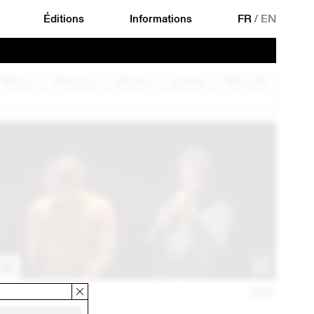
Éditions
Informations
FR
/
EN
Musique
Performance
Rencontre
Spectacle
Table ronde
12 MAI
2021
FLORIAN FAVRE