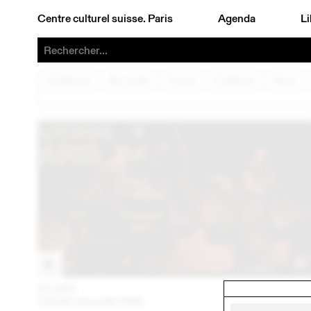
Centre culturel suisse. Paris
Agenda
Li
Architecture
Arts visuels
Concert
Conférence
Danse
01 DÉC
202
COLIN VALLON TRIO