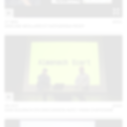
27 MAI
2021
ADELINE MOLLARD ET KATHARINA REIDY
06 OCT
2020
DAN SOLBACH EN DISCUSSION AVEC YANN CHATEIGNÉ