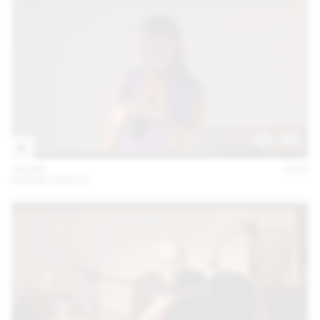
06 DÉC
2022
KUENG CAPUTO