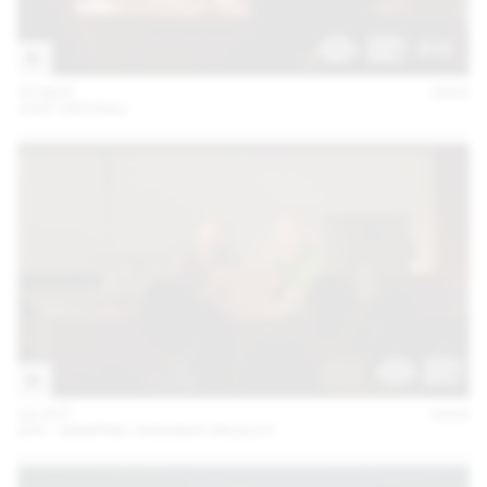
15 NOV
2022
JOST HOCHULI
18 OCT
2022
GTF - GRAPHIC THOUGHT FACILITY