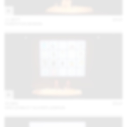
11 SEPT
2018
HUBERTUS DESIGN
30 MAI
2018
URS LEHNI ET OLIVIER LEBRUN