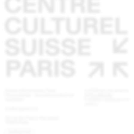
Centre culturel suisse. Paris
Le CCS est une antenne
Pause estivale - réouverture mardi 1er
de
Pro Helvetia
,
septembre
Fondation suisse pour la
culture.
ccs@ccsparis.com
32 rue des Francs-Bourgeois
75003 Paris
NEWSLETTER