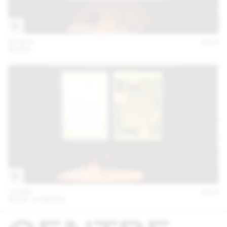
20 NOV
2014
NORM
13 MAI
2014
AUDE LEHMANN