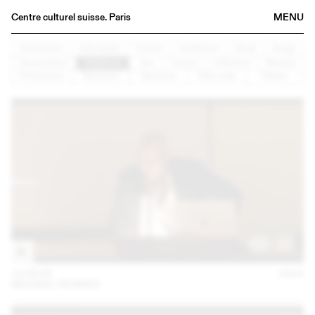
Centre culturel suisse. Paris
MENU
Agenda
Architecture
Arts visuels
Concert
Conférence
Danse
Design
Documentaire
Graphisme
Jazz
Lecture
Littérature
Musique
Librairie
Performance
Rencontre
Spectacle
Table ronde
Théâtre
Buvette
Archives
Médiathèque
Éditions
Informations
FR
/
EN
14 FÉVR
2023
MICHAEL RENNER