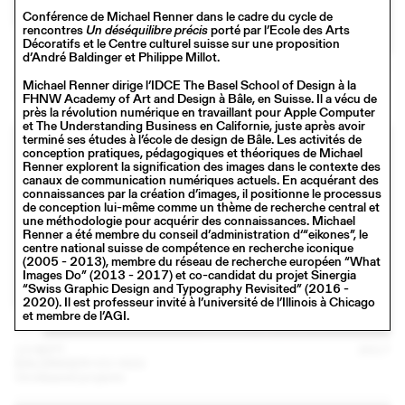
Conférence de Michael Renner dans le cadre du cycle de
rencontres
Un déséquilibre précis
porté par l’Ecole des Arts
Décoratifs et le Centre culturel suisse sur une proposition
d’André Baldinger et Philippe Millot.
16 NOV
2017
SCHAFFTER SAHLI
Michael Renner dirige l’IDCE The Basel School of Design à la
Conférence
FHNW Academy of Art and Design à Bâle, en Suisse. Il a vécu de
près la révolution numérique en travaillant pour Apple Computer
et The Understanding Business en Californie, juste après avoir
terminé ses études à l’école de design de Bâle. Les activités de
conception pratiques, pédagogiques et théoriques de Michael
Renner explorent la signification des images dans le contexte des
canaux de communication numériques actuels. En acquérant des
connaissances par la création d’images, il positionne le processus
de conception lui-même comme un thème de recherche central et
une méthodologie pour acquérir des connaissances. Michael
Renner a été membre du conseil d’administration d‘“eikones”, le
centre national suisse de compétence en recherche iconique
(2005 - 2013), membre du réseau de recherche européen “What
Images Do” (2013 - 2017) et co-candidat du projet Sinergia
“Swiss Graphic Design and Typography Revisited” (2016 -
2020). Il est professeur invité à l’université de l’Illinois à Chicago
et membre de l’AGI.
13 SEPT
2017
BALDINGER•VU-HUU
Unreleased projects