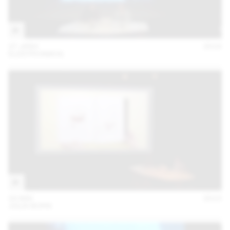
27 JANV
2016
ELEKTROSMOG
28 MAI
2015
JULIA BORN