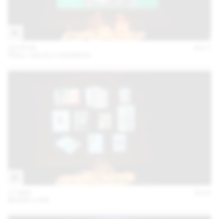
28 FÉVR
2017
PRILL VIECELI CREMERS
17 MAI
2016
MARIE LUSA