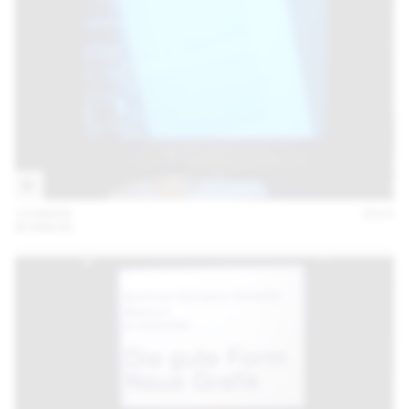
19 MARS
2015
BONBON