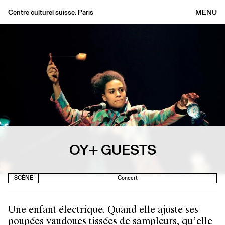
Centre culturel suisse. Paris
MENU
Agenda
Librairie
Buvette
Archives
Médiathèque
Éditions
Informations
OY+ GUESTS
FR
/
EN
SCÈNE
Concert
Une enfant électrique. Quand elle ajuste ses
poupées vaudoues tissées de sampleurs, qu’elle