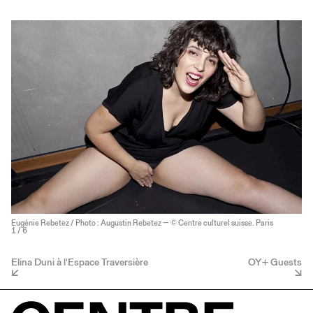
Eugénie Rebetez / Photo : Augustin Rebetez — © Centre culturel suisse. Paris
1
/ 6
Elina Duni à l'Espace Traversière
OY+ Guests