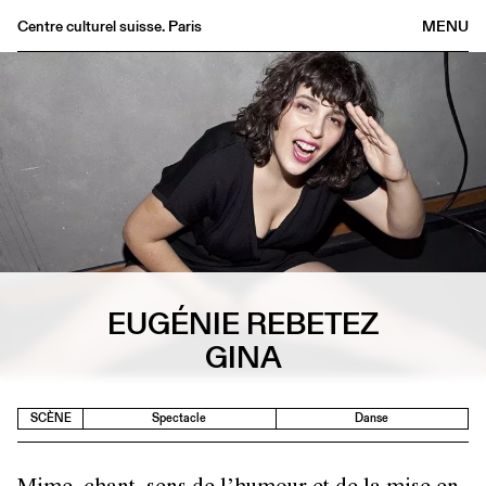
Centre culturel suisse. Paris
MENU
Agenda
Librairie
Buvette
Archives
Médiathèque
Éditions
Informations
EUGÉNIE REBETEZ
FR
/
EN
GINA
SCÈNE
Spectacle
Danse