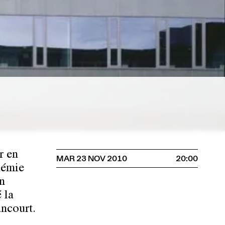
r en
MAR 23 NOV 2010
20:00
démie
n
 la
ancourt.