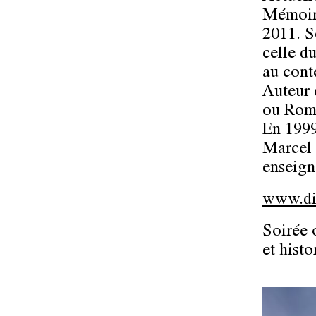
Mémoire
2011. So
celle du
au cont
Auteur 
ou Rome
En 1999
Marcel 
enseign
www.di
Soirée 
et histo