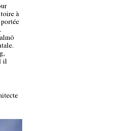
our
toire à
n portée
.
Malmö
tale.
g,
 il
hitecte