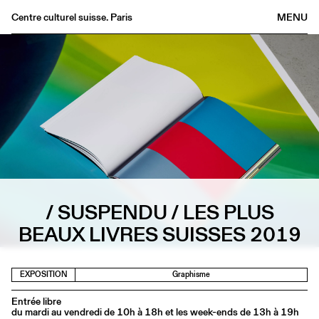
Centre culturel suisse. Paris
MENU
Agenda
Librairie
Buvette
Archives
Médiathèque
Éditions
Informations
/ SUSPENDU / LES PLUS
FR
/
EN
BEAUX LIVRES SUISSES 2019
EXPOSITION
Graphisme
Entrée libre
du mardi au vendredi de 10h à 18h et les week-ends de 13h à 19h