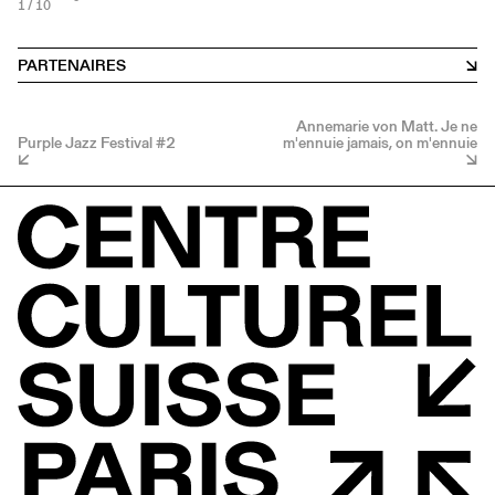
1
/ 10
PARTENAIRES
Annemarie von Matt. Je ne
Purple Jazz Festival #2
m'ennuie jamais, on m'ennuie