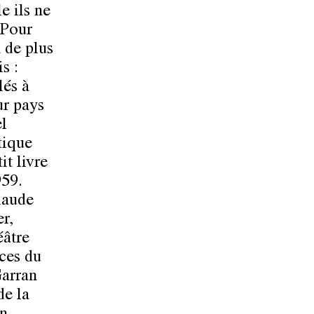
e ils ne
 Pour
n de plus
s :
lés à
ur pays
el
tique
it livre
959.
laude
r,
éâtre
ces du
Garran
de la