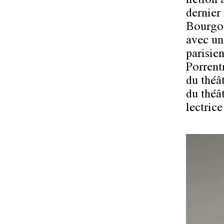
fiction 
dernier
Bourgoi
avec un 
parisien
Porrent
du théât
du théâ
lectrice