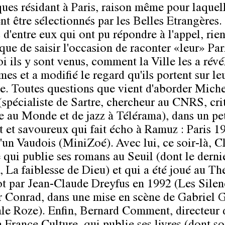
ques résidant à Paris, raison même pour laquell
nt être sélectionnés par les Belles Etrangères.
s d'entre eux qui ont pu répondre à l'appel, rie
que de saisir l'occasion de raconter «leur» Pari
i ils y sont venus, comment la Ville les a révé
es et a modifié le regard qu'ils portent sur le
ne. Toutes questions que vient d'aborder Mich
(spécialiste de Sartre, chercheur au CNRS, cri
re au Monde et de jazz à Télérama), dans un pet
nt et savoureux qui fait écho à Ramuz : Paris 1
'un Vaudois (MiniZoé). Avec lui, ce soir-là, C
 qui publie ses romans au Seuil (dont le dernie
, La faiblesse de Dieu) et qui a été joué au Th
t par Jean-Claude Dreyfus en 1992 (Les Silen
 Conrad, dans une mise en scène de Gabriel 
ale Roze). Enfin, Bernard Comment, directeur 