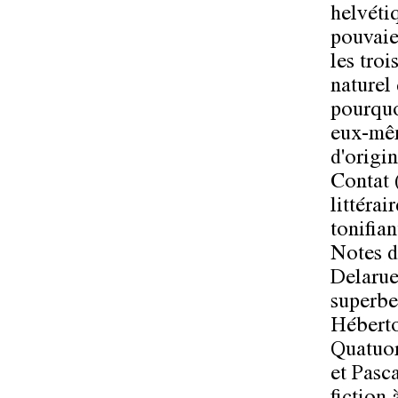
helvéti
pouvaie
les troi
naturel 
pourquo
eux-mêm
d'origi
Contat 
littérai
tonifia
Notes d
Delarue
superbe
Héberto
Quatuor
et Pasc