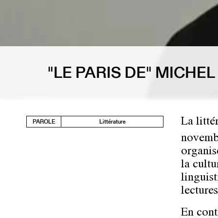
"LE PARIS DE" MICH
La litté
PAROLE
Littérature
novembr
organis
la cult
linguis
lectures
En cont