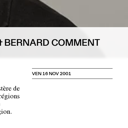
E & BERNARD COMMENT
VEN 16 NOV 2001
stère de
 régions
e
gion.