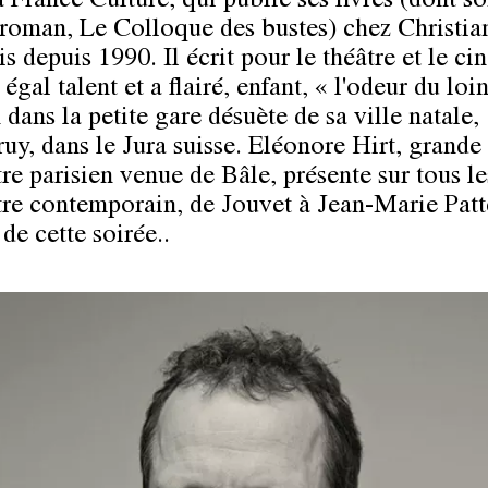
à France Culture, qui publie ses livres (dont s
 roman, Le Colloque des bustes) chez Christia
s depuis 1990. Il écrit pour le théâtre et le c
égal talent et a flairé, enfant, « l'odeur du loi
 dans la petite gare désuète de sa ville natale,
ruy, dans le Jura suisse. Eléonore Hirt, grand
re parisien venue de Bâle, présente sur tous le
tre contemporain, de Jouvet à Jean-Marie Patte
 de cette soirée..