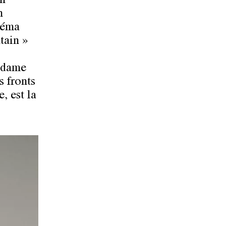
on
n
inéma
ntain »
e dame
s fronts
, est la