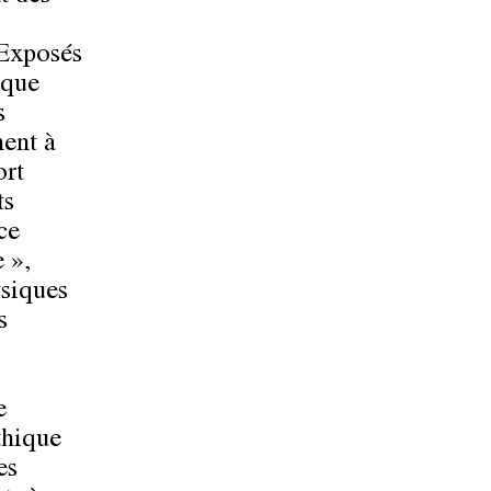
 Exposés
aque
s
ment à
ort
ts
ce
 »,
ysiques
s
e
thique
es