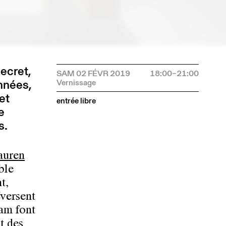
secret,
SAM 02 FÉVR 2019
18:00–21:00
nnées,
et
entrée libre
e
s.
auren
ble
t,
éversent
ram font
t des