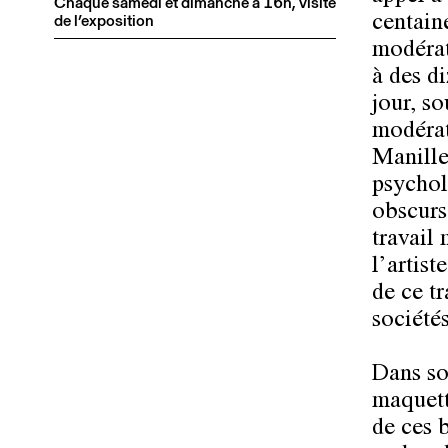
Chaque samedi et dimanche à 16h, visite
de l’exposition
centain
modérat
à des d
jour, so
modérat
Manille
psychol
obscurs
travail
l’artis
de ce tr
sociétés
Dans so
maquett
de ces 