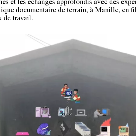
hes et les échanges approfondis avec des exper
tique documentaire de terrain, à Manille, en f
x de travail.