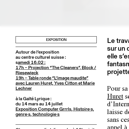
Le trav
EXPOSITION
sur un 
Autour de l’exposition
elle s’
au centre culturel suisse :
s
amedi 16.02 :
fantas
17h – Projection “The Cleaners”, Block /
projett
Riesewieck
19h – Table ronde “L’image maudite”
avec Lauren Huret, Yves Citton et Marie
Lechner
Pour sa
Huret
se
à la Gaîté Lyrique :
du 14 mars au 14 juillet
d’Inter
Exposition Computer Grrrls, Histoire·s,
laisse d
genre·s, technologie·s
sans ce
appel à