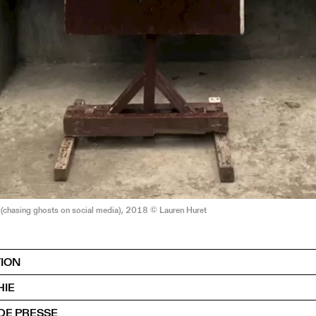
 (chasing ghosts on social media), 2018 © Lauren Huret
TION
HIE
DE PRESSE