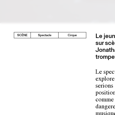
Le jeu
SCÈNE
Spectacle
Cirque
sur scè
Jonatha
trompe
Le spec
explore
serions 
positio
comme l
dangere
musique