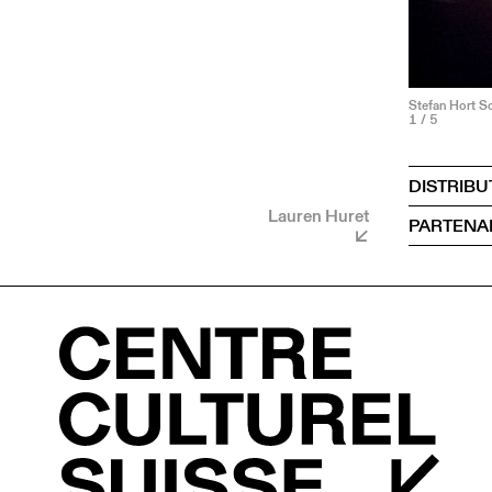
Stefan Hort So
1
/ 5
DISTRIBU
Lauren Huret
PARTENA