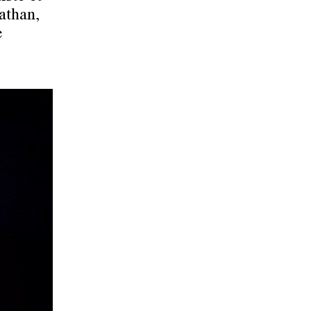
athan,
e