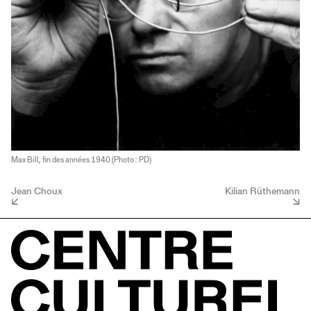
Max Bill, fin des années 1940 (Photo : PD)
Jean Choux
Kilian Rüthemann