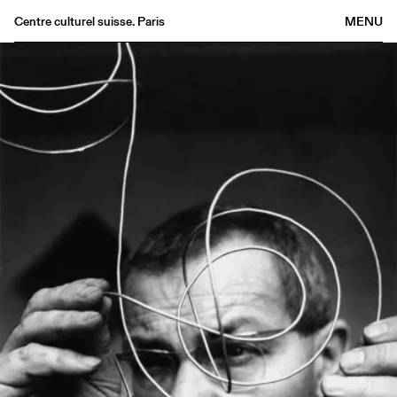
Centre culturel suisse. Paris
MENU
Agenda
Librairie
Buvette
Archives
Médiathèque
Éditions
Informations
FR
/
EN