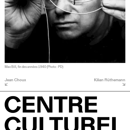
Max Bill, fin des années 1940 (Photo : PD)
Jean Choux
Kilian Rüthemann