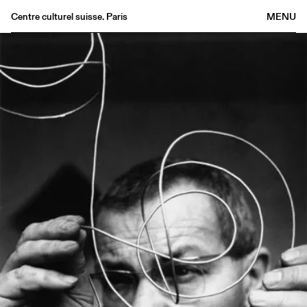
Centre culturel suisse. Paris
MENU
Agenda
Bookshop
Buvette
Archives
Medias
Publications
About
FR
/
EN