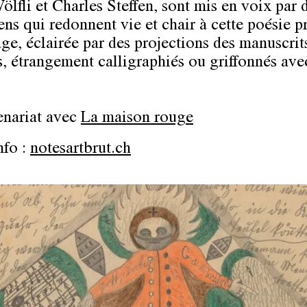
ölfli et Charles Steffen, sont mis en voix par 
ns qui redonnent vie et chair à cette poésie p
age, éclairée par des projections des manuscrits
s, étrangement calligraphiés ou griffonnés ave
enariat avec
La maison rouge
nfo :
notesartbrut.ch