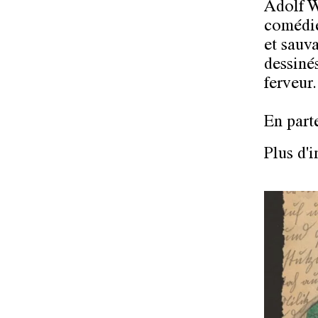
Adolf W
comédie
et sauv
dessiné
ferveur.
En part
Plus d'i