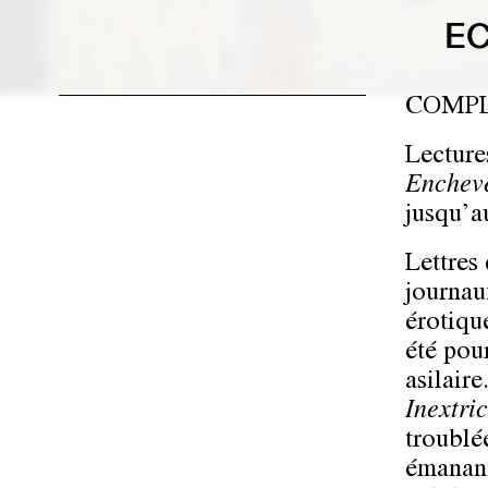
EC
COMP
Lecture
Enchev
jusqu’a
Lettres
journau
érotique
été pou
asilair
Inextri
troublé
émanant