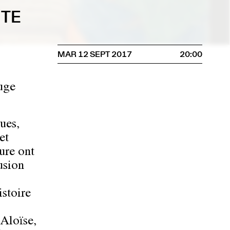
UTE
MAR 12 SEPT 2017
20:00
uge
ues,
et
ture ont
usion
stoire
 Aloïse,