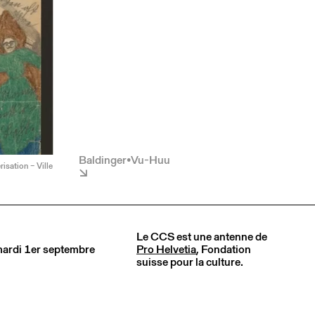
Baldinger•Vu-Huu
isation – Ville
Le CCS est une antenne de
 mardi 1er septembre
Pro Helvetia
, Fondation
suisse pour la culture.