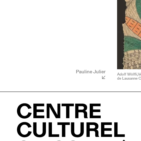
Pauline Julier
Adolf Wölfli,V
de Lausanne Co