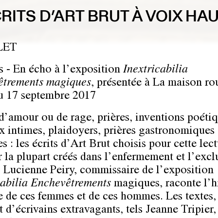
RITS D’ART BRUT À VOIX HA
LET
s - En écho à l’exposition
Inextricabilia
êtrements magiques
, présentée à La maison ro
u 17 septembre 2017
 d’amour ou de rage, prières, inventions poétiq
x intimes, plaidoyers, prières gastronomiques 
s : les écrits d’Art Brut choisis pour cette lec
r la plupart créés dans l’enfermement et l’excl
e. Lucienne Peiry, commissaire de l’exposition
cabilia Enchevêtrements
magiques, raconte l’hi
e de ces femmes et de ces hommes. Les textes,
 d’écrivains extravagants, tels Jeanne Tripier,