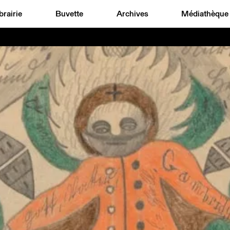
brairie
Buvette
Archives
Médiathèque