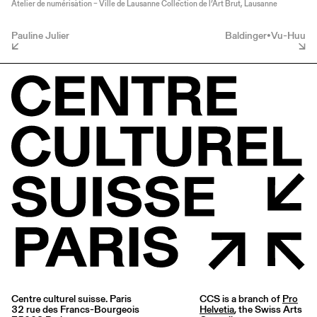
Atelier de numérisation – Ville de Lausanne Collection de l’Art Brut, Lausanne
Pauline Julier
Baldinger•Vu-Huu
Centre culturel suisse. Paris
CCS is a branch of
Pro
32 rue des Francs-Bourgeois
Helvetia
, the Swiss Arts