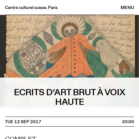
Centre culturel suisse. Paris
MENU
Agenda
Bookshop
Buvette
Archives
Medias
Publications
About
ECRITS D’ART BRUT À VOIX
FR
/
EN
HAUTE
TUE 12 SEP 2017
20:00