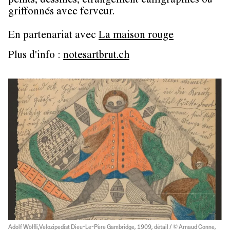
peints, dessinés, étrangement calligraphiés ou
griffonnés avec ferveur.
En partenariat avec
La maison rouge
Plus d'info :
notesartbrut.ch
Adolf Wölfli,Velozipedist Dieu-Le-Père Gambridge, 1909, détail / © Arnaud Conne,