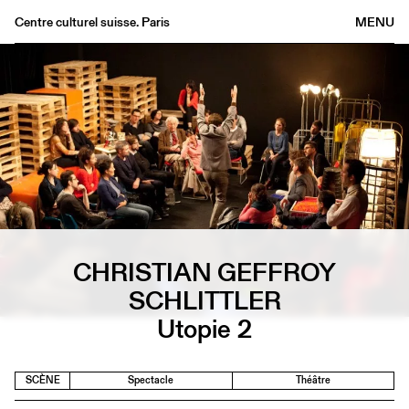
Centre culturel suisse. Paris
MENU
Agenda
Librairie
Buvette
Archives
Médiathèque
Éditions
Informations
CHRISTIAN GEFFROY
FR
/
EN
SCHLITTLER
Utopie 2
SCÈNE
Spectacle
Théâtre