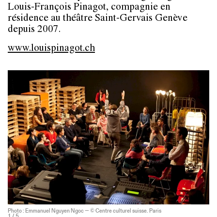
Louis-François Pinagot, compagnie en
résidence au théâtre Saint-Gervais Genève
depuis 2007.
www.louispinagot.ch
Photo : Emmanuel Nguyen Ngoc — © Centre culturel suisse. Paris
1
/ 5