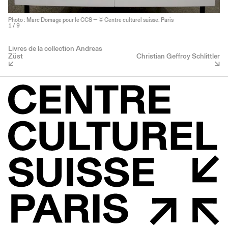
Photo : Marc Domage pour le CCS — © Centre culturel suisse. Paris
1
/ 9
Livres de la collection Andreas
Züst
Christian Geffroy Schlittler