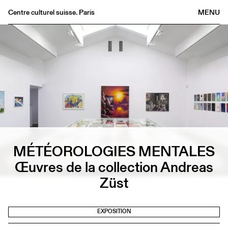
Centre culturel suisse. Paris
MENU
Agenda
Librairie
Buvette
Archives
Médiathèque
Éditions
Informations
MÉTÉOROLOGIES MENTALES
FR
/
EN
Œuvres de la collection Andreas
Züst
EXPOSITION