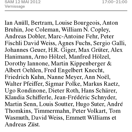
SAM 12 MAI 2012
17:00–21:00
Ian Anüll, Bertram, Louise Bourgeois, Anton
Bruhin, Joe Coleman, William N. Copley,
Andreas Dobler, Marc-Antoine Fehr, Peter
Fischli David Weiss, Agnes Fuchs, Sergio Galli,
Johannes Geuer, H.R. Giger, Max Grüter, Alex
Hanimann, Arno Hölzel, Manfred Hölzel,
Dorothy Iannone, Martin Kippenberger &
Albert Oehlen, Fred Engelbert Knecht,
Friedrich Kuhn, Nanne Meyer, Ann Noël,
Walter Pfeiffer, Sigmar Polke, Markus Raetz,
Ugo Rondinone, Dieter Roth, Hans Schärer,
Klaudia Schifferle, Jean-Frédéric Schnyder,
Martin Senn, Louis Soutter, Hugo Suter, André
Thomkins, Timmermahn, Peter Volkart, Tom
Wasmuth, David Weiss, Emmett Williams et
Andreas Züst.