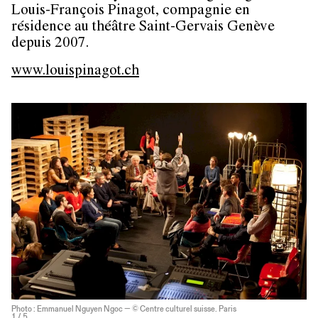
Louis-François Pinagot, compagnie en
résidence au théâtre Saint-Gervais Genève
depuis 2007.
www.louispinagot.ch
Photo : Emmanuel Nguyen Ngoc — © Centre culturel suisse. Paris
1
/ 5