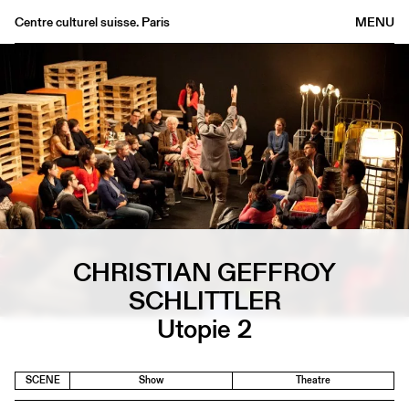
Centre culturel suisse. Paris
MENU
Agenda
Bookshop
Buvette
Archives
Medias
Publications
About
CHRISTIAN GEFFROY
FR
/
EN
SCHLITTLER
Utopie 2
SCENE
Show
Theatre