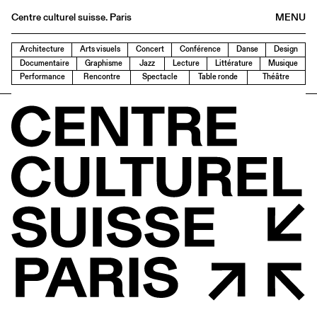
Centre culturel suisse. Paris
MENU
Agenda
Architecture
Arts visuels
Concert
Conférence
Danse
Design
Documentaire
Graphisme
Jazz
Lecture
Littérature
Musique
Librairie
Performance
Rencontre
Spectacle
Table ronde
Théâtre
Buvette
Archives
Médiathèque
Éditions
Informations
FR
/
EN