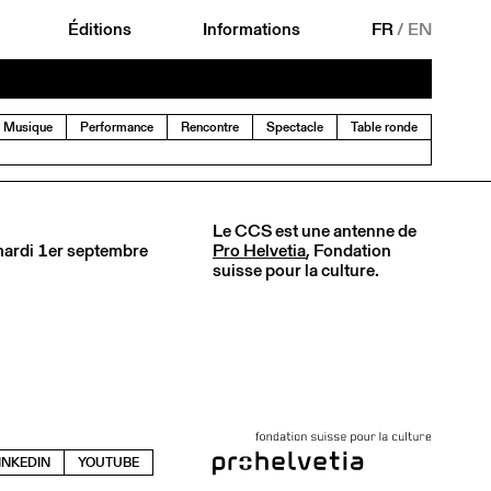
Éditions
Informations
FR
/
EN
Musique
Performance
Rencontre
Spectacle
Table ronde
Le CCS est une antenne de
 mardi 1er septembre
Pro Helvetia
, Fondation
suisse pour la culture.
INKEDIN
YOUTUBE