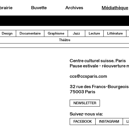
brairie
Buvette
Archives
Médiathèque
Design
Documentaire
Graphisme
Jazz
Lecture
Littérature
Théâtre
Centre culturel suisse. Paris
Pause estivale - réouverture
ccs@ccsparis.com
32 rue des Francs-Bourgeois
75003 Paris
NEWSLETTER
Suivez-nous via:
FACEBOOK
INSTAGRAM
L