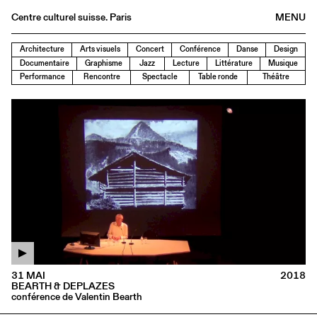
Centre culturel suisse. Paris
MENU
Agenda
Architecture
Arts visuels
Concert
Conférence
Danse
Design
Documentaire
Graphisme
Jazz
Lecture
Littérature
Musique
Librairie
Performance
Rencontre
Spectacle
Table ronde
Théâtre
Buvette
Archives
Médiathèque
Éditions
Informations
FR
/
EN
31 MAI
2018
BEARTH & DEPLAZES
conférence de Valentin Bearth