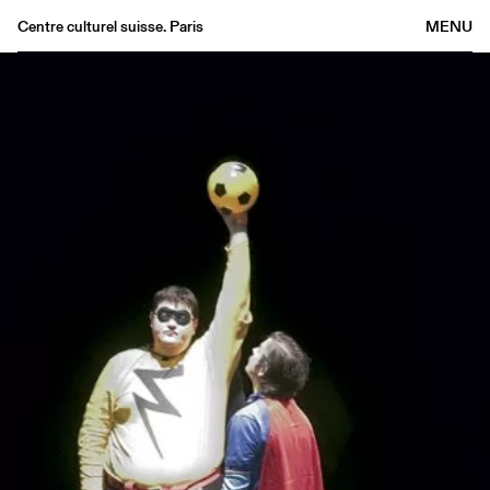
Centre culturel suisse. Paris
MENU
Agenda
Librairie
Buvette
Archives
Médiathèque
Éditions
Informations
FR
/
EN