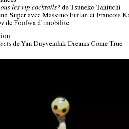
mances
ous les vip cocktails?
de Tsuneko Taniuchi
nd Super avec Massimo Furlan et Francois K
oy
de Foofwa d’imobilite
tion
fects
de Yan Duyvendak-Dreams Come True