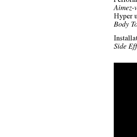
Perfor
Aimez-v
Hyper u
Body T
Installa
Side Ef