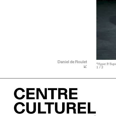
Daniel de Roulet
“Hyper & Super
1
/ 2