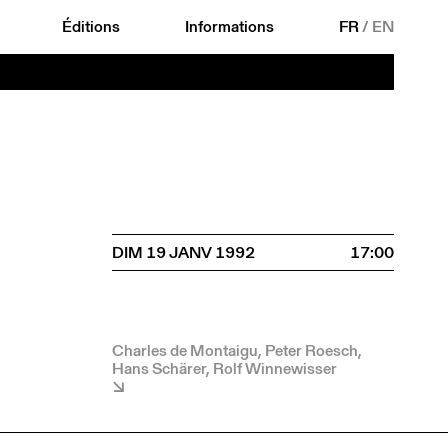
Éditions
Informations
FR
/
EN
DIM 19 JANV 1992
17:00
Charles de Montaigu, Peter Roesch,
Hans Schärer, Rolf Winnewisser