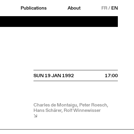
Publications
About
FR
/
EN
SUN 19 JAN 1992
17:00
Charles de Montaigu, Peter Roesch,
Hans Schärer, Rolf Winnewisser