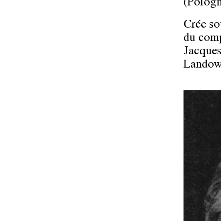
(Pologn
Crée so
du comp
Jacques
Landow