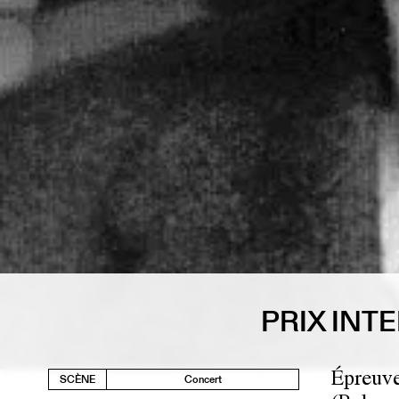
PRIX IN
Épreuve
SCÈNE
Concert