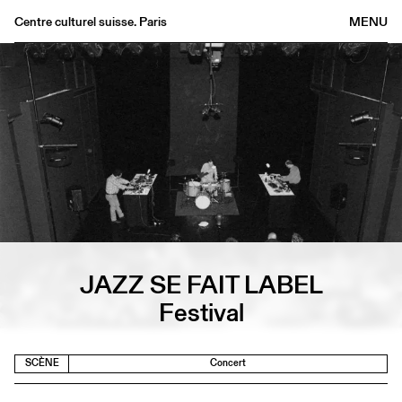
Centre culturel suisse. Paris
MENU
Agenda
Librairie
Buvette
Archives
Médiathèque
Éditions
Informations
FR
/
EN
JAZZ SE FAIT LABEL
Festival
SCÈNE
Concert