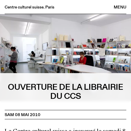
Centre culturel suisse. Paris
MENU
Agenda
Librairie
Buvette
Archives
Médiathèque
Éditions
Informations
OUVERTURE DE LA LIBRAIRIE
FR
/
EN
DU CCS
SAM 08 MAI 2010