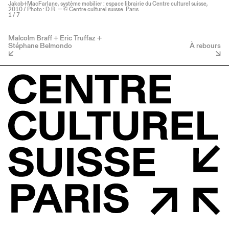
Jakob+MacFarlane, système mobilier : espace librairie du Centre culturel suisse,
2010 / Photo : D.R. — © Centre culturel suisse. Paris
1
/ 7
Malcolm Braff + Eric Truffaz +
Stéphane Belmondo
À rebours