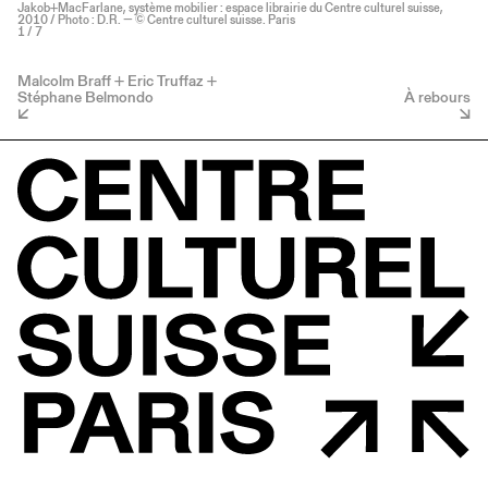
Jakob+MacFarlane, système mobilier : espace librairie du Centre culturel suisse,
2010 / Photo : D.R. — © Centre culturel suisse. Paris
1
/ 7
Malcolm Braff + Eric Truffaz +
Stéphane Belmondo
À rebours