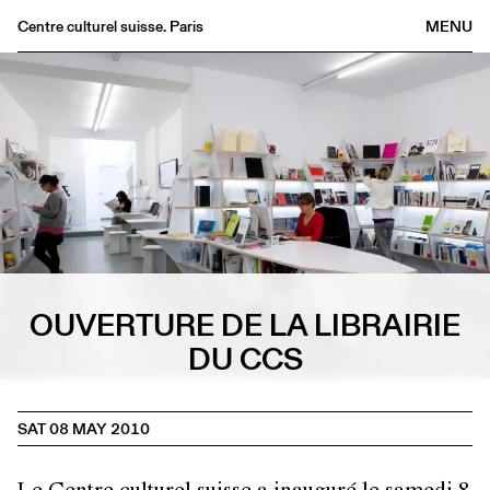
Centre culturel suisse. Paris
MENU
Agenda
Bookshop
Buvette
Archives
Medias
Publications
About
OUVERTURE DE LA LIBRAIRIE
FR
/
EN
DU CCS
SAT 08 MAY 2010