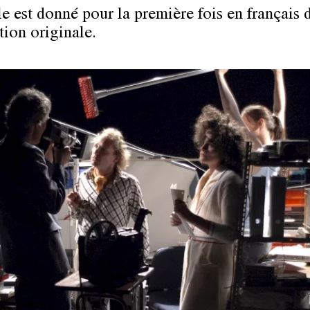
le est donné pour la première fois en français 
tion originale.