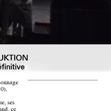
UKTION
initive
rsonnage
0),
ue, ses
and, ce