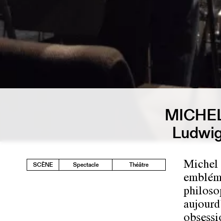
MICHE
Ludwig
Michel 
SCÈNE
Spectacle
Théâtre
embléma
philoso
aujourd
obsessi