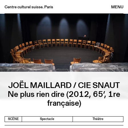
Centre culturel suisse. Paris
MENU
Agenda
Librairie
Buvette
Archives
Médiathèque
Éditions
Informations
JOËL MAILLARD / CIE SNAUT
FR
/
EN
Ne plus rien dire (2012, 65’, 1re
française)
SCÈNE
Spectacle
Théâtre