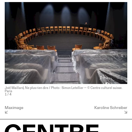
Joël Maillard, Ne plus rien dire / Photo : Simon Letellier — © Centre culturel suisse.
Paris
1
/ 4
Maximage
Karoline Schreiber