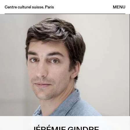
Centre culturel suisse. Paris
MENU
Agenda
Librairie
Buvette
Archives
Médiathèque
Éditions
Informations
FR
/
EN
JÉRÉMIE GINDRE