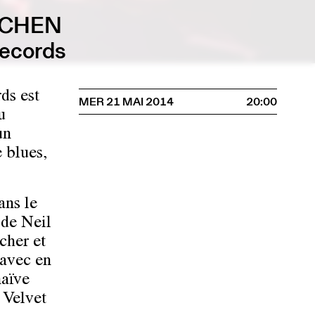
TCHEN
Records
rds
est
MER 21 MAI 2014
20:00
u
un
e blues,
ans le
 de Neil
cher et
 avec en
naïve
e Velvet