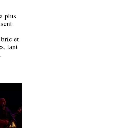
la plus
sent
 bric et
s, tant
.