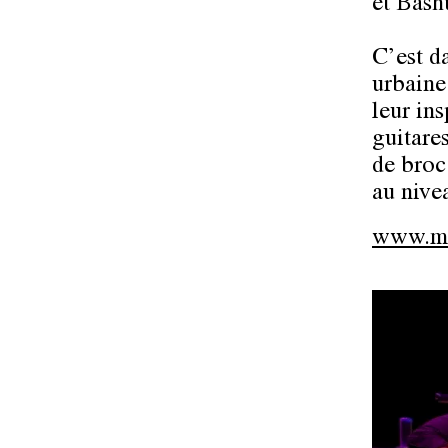
et Bash
C’est da
urbaine
leur in
guitares
de broc
au nive
www.mo