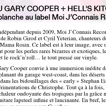
U GARY COOPER + HELL'S KI
blanche au label Moi J’Connais 
ndépendant depuis 2009,
Moi J’Connais Reco
 de Robin Girod et Cyril Yeterian, chanteurs d
Mama Rosin. Ce label est à leur image, avec 
 pour les perles rares bizarres et exotiques, l
et le rock’n’roll… le tout pressé sur vinyle.
Gary Cooper
convie à une immersion inédite d
lanant du garage west-coast, dans les déserts
dans les bidouillages des « early » Stephan Ei
érimentations de Christophe. Tout ça à la fois,
 chaleur ondoyante des tropiques par la grâce 
itare lapsteel infinie et lancinante. En bref, l