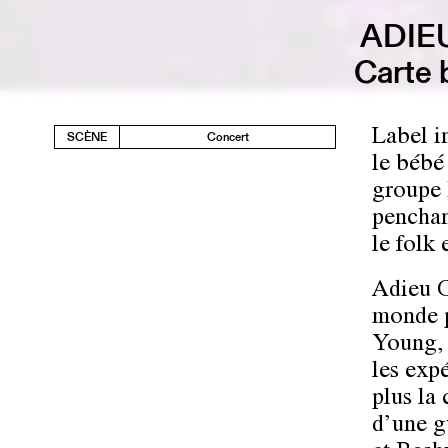
ADIE
Carte 
Label i
SCÈNE
Concert
le bébé
groupe 
penchant
le folk 
Adieu 
monde p
Young, 
les exp
plus la
d’une gu