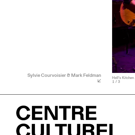
Sylvie Courvoisier & Mark Feldman
Hell’s Kitchen
1
/ 3