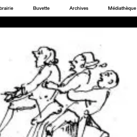
brairie
Buvette
Archives
Médiathèque