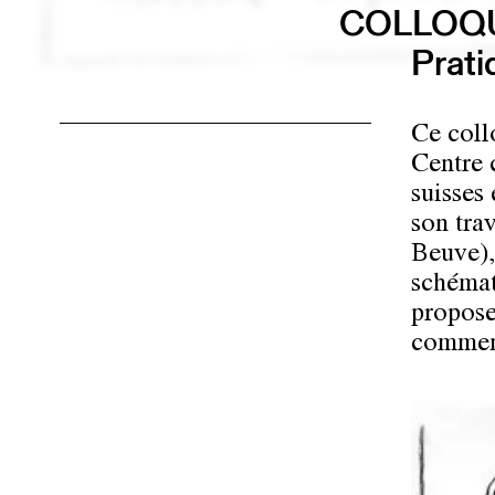
COLLOQU
Prati
Ce coll
Centre c
suisses
son trav
Beuve),
schémat
propose
comment