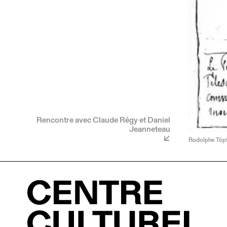
Rencontre avec Claude Régy et Daniel
Jeanneteau
Rodolphe Töpff