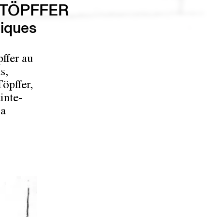
 TÖPFFER
tiques
pffer au
s,
Töpffer,
inte-
la