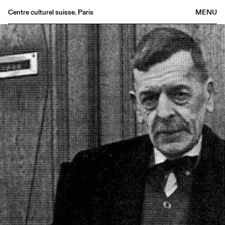
Centre culturel suisse. Paris
MENU
Agenda
Librairie
Buvette
Archives
Médiathèque
Éditions
Informations
FR
/
EN