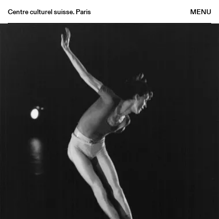
Centre culturel suisse. Paris
MENU
Agenda
Librairie
Buvette
Archives
Médiathèque
Éditions
Informations
FR
/
EN