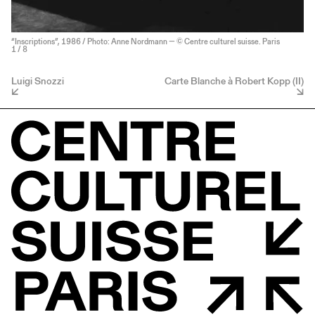
“Inscriptions”, 1986 / Photo: Anne Nordmann — © Centre culturel suisse. Paris
1
/ 8
Luigi Snozzi
Carte Blanche à Robert Kopp (II)