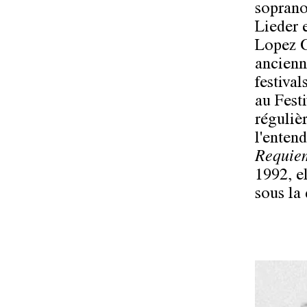
soprano
Lieder 
Lopez C
ancienn
festiva
au Fest
réguliè
l'enten
Requie
1992, e
sous la