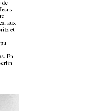
e de
Jesus
te
es, aux
ritz et
 pu
as. En
Berlin