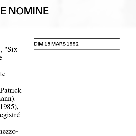
NE NOMINE
DIM 15 MARS 1992
, "Six
e
te
Patrick
mann).
 1985),
egistré
mezzo-