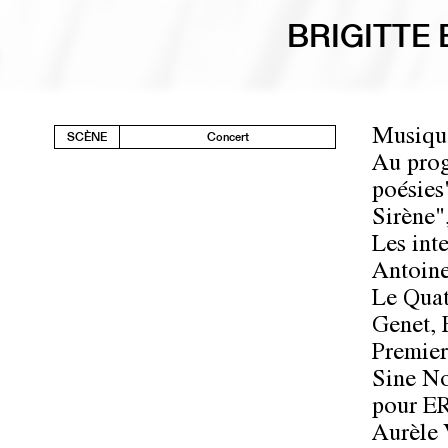
BRIGITTE
Musiqu
SCÈNE
Concert
Au prog
poésies
Sirène"
Les inte
Antoine
Le Quat
Genet, 
Premier
Sine No
pour E
Aurèle 