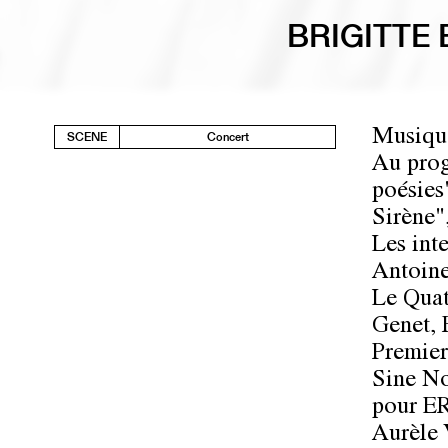
BRIGITTE
Musiqu
SCENE
Concert
Au prog
poésies
Sirène"
Les inte
Antoine
Le Quat
Genet, 
Premier
Sine No
pour E
Aurèle 