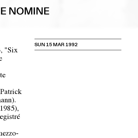
NE NOMINE
SUN 15 MAR 1992
, "Six
e
te
Patrick
mann).
 1985),
egistré
mezzo-