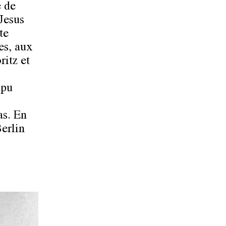
e de
Jesus
te
es, aux
ritz et
 pu
as. En
Berlin