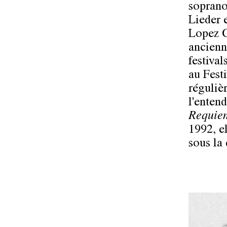
soprano
Lieder 
Lopez C
ancienn
festiva
au Fest
réguliè
l'enten
Requie
1992, e
sous la